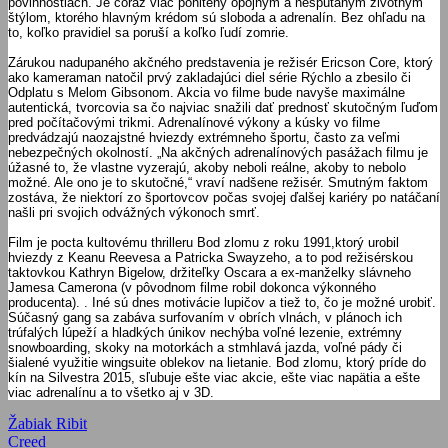
povinnostiach. Je čoraz viac pohltený opojným a nespútaným životným
štýlom, ktorého hlavným krédom sú sloboda a adrenalín. Bez ohľadu na
to, koľko pravidiel sa poruší a koľko ľudí zomrie.
Zárukou nadupaného akčného predstavenia je režisér Ericson Core, ktorý
ako kameraman natočil prvý zakladajúci diel série Rýchlo a zbesilo či
Odplatu s Melom Gibsonom. Akcia vo filme bude navyše maximálne
autentická, tvorcovia sa čo najviac snažili dať prednosť skutočným ľuďom
pred počítačovými trikmi. Adrenalínové výkony a kúsky vo filme
predvádzajú naozajstné hviezdy extrémneho športu, často za veľmi
nebezpečných okolností. „Na akčných adrenalínových pasážach filmu je
úžasné to, že vlastne vyzerajú, akoby neboli reálne, akoby to nebolo
možné. Ale ono je to skutočné,“ vraví nadšene režisér. Smutným faktom
zostáva, že niektorí zo športovcov počas svojej ďalšej kariéry po natáčaní
našli pri svojich odvážných výkonoch smrť.
Film je pocta kultovému thrilleru Bod zlomu z roku 1991,ktorý urobil
hviezdy z Keanu Reevesa a Patricka Swayzeho, a to pod režisérskou
taktovkou Kathryn Bigelow, držiteľky Oscara a ex-manželky slávneho
Jamesa Camerona (v pôvodnom filme robil dokonca výkonného
producenta). . Iné sú dnes motivácie lupičov a tiež to, čo je možné urobiť.
Súčasný gang sa zabáva surfovaním v obrích vlnách, v plánoch ich
trúfalých lúpeží a hladkých únikov nechýba voľné lezenie, extrémny
snowboarding, skoky na motorkách a stmhlavá jazda, voľné pády či
šialené využitie wingsuite oblekov na lietanie. Bod zlomu, ktorý príde do
kín na Silvestra 2015, sľubuje ešte viac akcie, ešte viac napätia a ešte
viac adrenalínu a to všetko aj v 3D.
Navigácia
Previous
Žabiak Ribit
Post:
Next
Creed