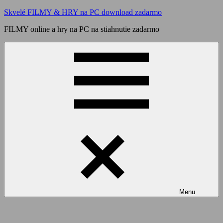
Skip
Skvelé FILMY & HRY na PC download zadarmo
to
FILMY online a hry na PC na stiahnutie zadarmo
content
Menu