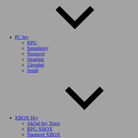
PC hry
RPG
Simulátory
Športové
Stratégie
Závodné
Seriál
XBOX Hry
Akčné hry Xbox
RPG XBOX
Športové XBOX