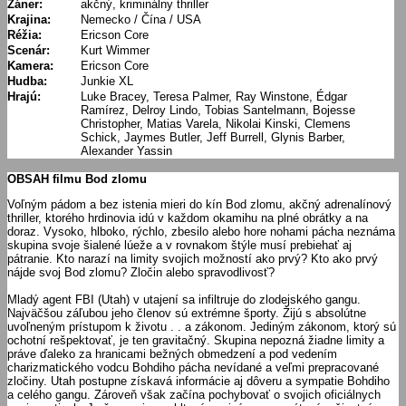
Žáner:
akčný, kriminálny thriller
Krajina:
Nemecko / Čína / USA
Réžia:
Ericson Core
Scenár:
Kurt Wimmer
Kamera:
Ericson Core
Hudba:
Junkie XL
Hrajú:
Luke Bracey, Teresa Palmer, Ray Winstone, Édgar
Ramírez, Delroy Lindo, Tobias Santelmann, Bojesse
Christopher, Matias Varela, Nikolai Kinski, Clemens
Schick, Jaymes Butler, Jeff Burrell, Glynis Barber,
Alexander Yassin
OBSAH filmu Bod zlomu
Voľným pádom a bez istenia mieri do kín Bod zlomu, akčný adrenalínový
thriller, ktorého hrdinovia idú v každom okamihu na plné obrátky a na
doraz. Vysoko, hlboko, rýchlo, zbesilo alebo hore nohami pácha neznáma
skupina svoje šialené lúeže a v rovnakom štýle musí prebiehať aj
pátranie. Kto narazí na limity svojich možností ako prvý? Kto ako prvý
nájde svoj Bod zlomu? Zločin alebo spravodlivosť?
Mladý agent FBI (Utah) v utajení sa infiltruje do zlodejského gangu.
Najväčšou záľubou jeho členov sú extrémne športy. Žijú s absolútne
uvoľneným prístupom k životu . . a zákonom. Jediným zákonom, ktorý sú
ochotní rešpektovať, je ten gravitačný. Skupina nepozná žiadne limity a
práve ďaleko za hranicami bežných obmedzení a pod vedením
charizmatického vodcu Bohdiho pácha nevídané a veľmi prepracované
zločiny. Utah postupne získavá informácie aj dôveru a sympatie Bohdiho
a celého gangu. Zároveň však začína pochybovať o svojich oficiálnych