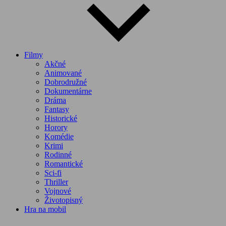
Filmy
Akčné
Animované
Dobrodružné
Dokumentárne
Dráma
Fantasy
Historické
Horory
Komédie
Krimi
Rodinné
Romantické
Sci-fi
Thriller
Vojnové
Životopisný
Hra na mobil