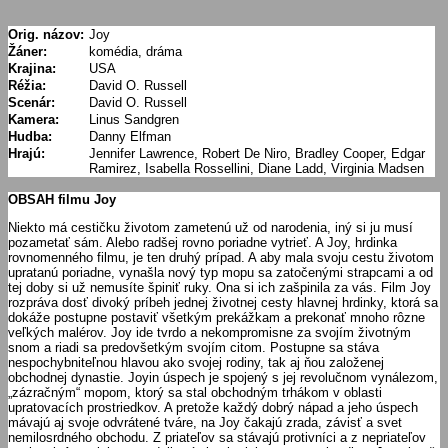
Orig. názov:
Joy
Žáner:
komédia, dráma
Krajina:
USA
Réžia:
David O. Russell
Scenár:
David O. Russell
Kamera:
Linus Sandgren
Hudba:
Danny Elfman
Hrajú:
Jennifer Lawrence, Robert De Niro, Bradley Cooper, Edgar
Ramirez, Isabella Rossellini, Diane Ladd, Virginia Madsen
OBSAH filmu Joy
Niekto má cestičku životom zametenú už od narodenia, iný si ju musí
pozametať sám. Alebo radšej rovno poriadne vytrieť. A Joy, hrdinka
rovnomenného filmu, je ten druhý prípad. A aby mala svoju cestu životom
upratanú poriadne, vynašla nový typ mopu sa zatočenými strapcami a od
tej doby si už nemusíte špiniť ruky. Ona si ich zašpinila za vás. Film Joy
rozpráva dosť divoký príbeh jednej životnej cesty hlavnej hrdinky, ktorá sa
dokáže postupne postaviť všetkým prekážkam a prekonať mnoho rôzne
veľkých malérov. Joy ide tvrdo a nekompromisne za svojím životným
snom a riadi sa predovšetkým svojím citom. Postupne sa stáva
nespochybniteľnou hlavou ako svojej rodiny, tak aj ňou založenej
obchodnej dynastie. Joyin úspech je spojený s jej revolučnom vynálezom,
„zázračným“ mopom, ktorý sa stal obchodným trhákom v oblasti
upratovacích prostriedkov. A pretože každý dobrý nápad a jeho úspech
mávajú aj svoje odvrátené tváre, na Joy čakajú zrada, závisť a svet
nemilosrdného obchodu. Z priateľov sa stávajú protivníci a z nepriateľov