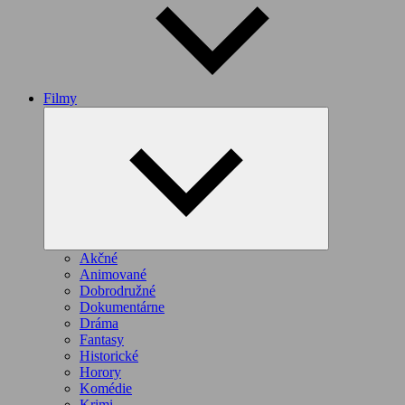
Filmy
Expand
child
menu
Akčné
Animované
Dobrodružné
Dokumentárne
Dráma
Fantasy
Historické
Horory
Komédie
Krimi