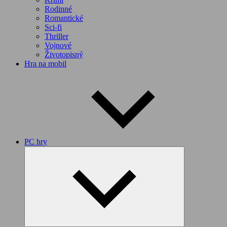
Rodinné
Romantické
Sci-fi
Thriller
Vojnové
Životopisný
Hra na mobil
PC hry
Expand
child
menu