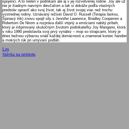
spojenci. A to nielen v podnikaní ale aj v jej rozvetvenej rodine. Joy ale už
nie je žiadnym naivným dievčaťom a tak si dokáže podľa vlastných
predstáv upraviť ako svoj život, tak aj život svojej viac než trochu
výstrednej rodiny. Uznávaný režisér David O. Russell (Terapia láskou,
Špinavý trik) znovu spojil sily s Jennifer Lawrence, Bradley Cooperom a
Robertom De Nirom a rozpráva ďalší vtipný a emóciami nabitý príbeh,
ktorý je inšpirovaný skutočným životom podnikateľky Joy Mangano, ktorá
v roku 1990 predstavila svoj prvý vynález – mop so strapcami, ktorý je
dnes bežnou výbavou snáď každej domácnosti a znamenal koniec handier
a mokrých rúk pri umývaní podláh.
Navigácia
Previous
Les
Post:
Next
Stávka na neistotu
v
Post:
článku