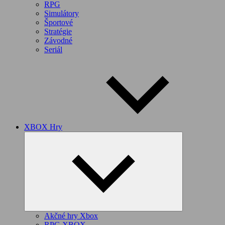
RPG
Simulátory
Športové
Stratégie
Závodné
Seriál
XBOX Hry
Expand
child
menu
Akčné hry Xbox
RPG XBOX