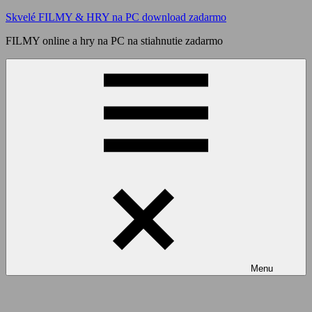
Skip
Skvelé FILMY & HRY na PC download zadarmo
to
FILMY online a hry na PC na stiahnutie zadarmo
content
Menu