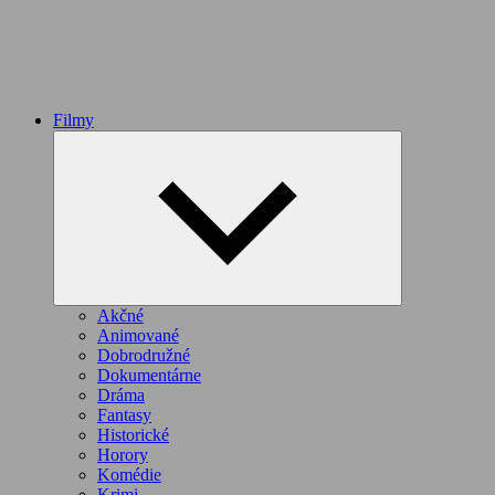
Filmy
Expand
child
menu
Akčné
Animované
Dobrodružné
Dokumentárne
Dráma
Fantasy
Historické
Horory
Komédie
Krimi