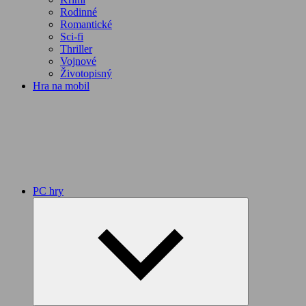
Rodinné
Romantické
Sci-fi
Thriller
Vojnové
Životopisný
Hra na mobil
PC hry
Expand
child
menu