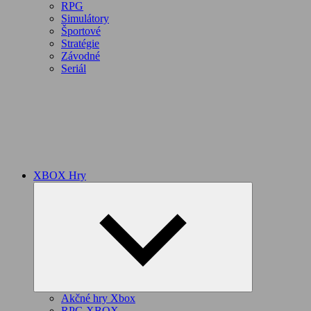
RPG
Simulátory
Športové
Stratégie
Závodné
Seriál
XBOX Hry
Expand
child
menu
Akčné hry Xbox
RPG XBOX