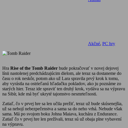
Akčné
,
PC hry
Hra
Rise of the Tomb Raider
bude pokračovať v novej dejovej
línii nastolenej predchádzajúcim dielom, ale teraz sa dostaneme do
času o rok neskôr, potom ako už Lara spravila prvý krok k tomu,
aby vyrástla na ostrieľanú hľadačku pokladov, ako ju poznáme zo
starých hier. Teraz ide spraviť ten druhý krok, vydáva sa na výpravu
na Sibír, kde má byť ukryté tajomstvo nesmrteľnosti.
Zatiaľ, čo v prvej hre sa len učila prežiť, teraz už bude skúsenejšia,
už sa nebojí nebezpečenstva a sama sa do neho vrhá. Nebude však
sama. Má po svojom boku Johna Maiava, kuchára z Endurance.
Zatiaľ čo v prvej hre len prežívali, teraz sú už obaja plne vybavení
na výpravu.