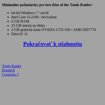
Minimálne požiadavky pre hru Rise of the Tomb Raider:
64-bit Windows 7 / novší
Intel Core i3-2100 / ekvivalent
6 GB RAM
25 GB miesta na disku
2 GB grafická karta NVIDIA GTX 650 / AMD HD7770
DirectX 11
Pokračovať k stiahnutiu
Tomb Raider
Navigácia
Previous
Hundroš
Post:
Next
Cossacks 3
v
Post:
článku