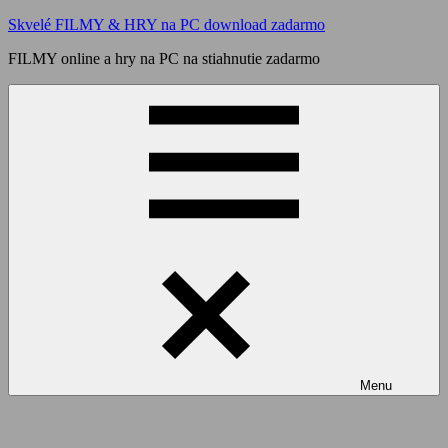
Skip
Skvelé FILMY & HRY na PC download zadarmo
to
FILMY online a hry na PC na stiahnutie zadarmo
content
Menu