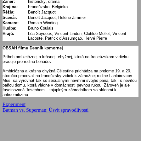
Žáner:
historický, dráma
Krajina:
Francúzsko, Belgicko
Réžia:
Benoît Jacquot
Scenár:
Benoît Jacquot, Hélène Zimmer
Kamera:
Romain Winding
Hudba:
Bruno Coulais
Hrajú:
Léa Seydoux, Vincent Lindon, Clotilde Mollet, Vincent
Lacoste, Patrick d’Assumçao, Hervé Pierre
OBSAH filmu Denník komornej
Príbeh ambicióznej a krásnej chyžnej, ktorá na francúzskom vidieku
pracuje pre rodinu boháčov.
Ambiciózna a krásna chyžná Célestine prichádza na prelome 19. a 20.
storočia pracovať na francúzsky vidiek k zámožnej rodine Lanlairovcov.
Musí sa vyrovnať tak so sexuálnymi návrhmi svojho pána, tak i s nevrlou
paňou domu, ktorá vládne v domácnosti pevnou rukou. Zároveň je ale
fascinovaná Josephom – tajuplným záhradníkom so sklonmi k
antisemitizmu.
Navigácia
Previous
Experiment
Post:
Next
Batman vs. Superman: Úsvit spravodlivosti
v
Post:
článku