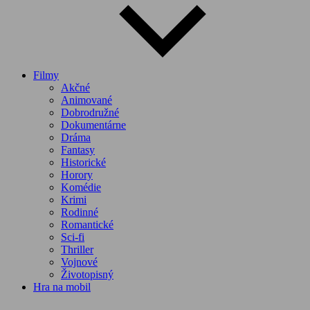
Filmy
Akčné
Animované
Dobrodružné
Dokumentárne
Dráma
Fantasy
Historické
Horory
Komédie
Krimi
Rodinné
Romantické
Sci-fi
Thriller
Vojnové
Životopisný
Hra na mobil