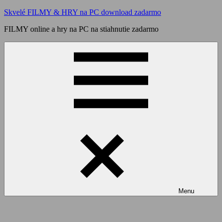
Skip
Skvelé FILMY & HRY na PC download zadarmo
to
FILMY online a hry na PC na stiahnutie zadarmo
content
Menu