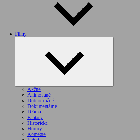
Filmy
Expand
child
menu
Akčné
Animované
Dobrodružné
Dokumentárne
Dráma
Fantasy
Historické
Horory
Komédie
Krimi