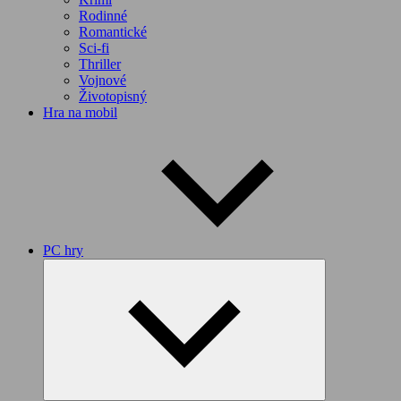
Rodinné
Romantické
Sci-fi
Thriller
Vojnové
Životopisný
Hra na mobil
PC hry
Expand
child
menu