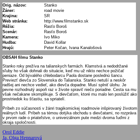
Orig. názov:
Stanko
Žáner:
road movie
Krajina:
SR
Web stránka:
http://www.filmstanko.sk
Réžia:
Rasťo Boroš
Scenár:
Rasťo Boroš
Kamera:
Ivo Miko
Hudba:
David Kollar
Hrajú:
Peter Kočan, Ivana Kanalošová
OBSAH filmu Stanko
Stanko roky prežíva na talianskych farmách. Klamstvá a nedodržané
sľuby ho však dohnali do situácie, keď mu už nikto nechce požičať
peniaze. Od bývalého chlebodarcu Paola dostane poslednú šancu.
Previezť dievča zo Slovenska do Talianska. Stanko netuší a neskôr
radšej ani nechce vedieť, ako dievča dopadne. Musí splniť úlohu. Je
pevne rozhodnutý aspoň raz v živote spraviť niečo poriadne. Cesta sa mu
však nečakane skomplikuje. S dievčaťom, ktoré mu malo len poslúžiť ako
prostriedok ku šťastiu, sa spriatelí.
Príbeh zo súčasnosti v žánri tragikomickej roadmovie inšpirovaný životom
reálnych ludí. Príbeh sa témou dotýka obchodu s dievčatami, no rozpráva
v prvom rade o priateľstve, o univerzálnom pute medzi dvoma ľuďmi z
okraja spoločnosti.
Navigácia
Previous
Orol Eddie
Post:
Next
Ja, Olga Hepnarová