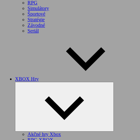
RPG
Simulátory
Športové
Stratégie
Závodné
Seriál
XBOX Hry
Expand
child
menu
Akčné hry Xbox
RPG XBOX