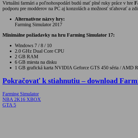
Virtuálni farmári a poľnohospodári budú mať plné ruky práce v hre
F
podporu pre modderov na PC aj konzolách a možnosť sťahovať a zdi
Alternatívne názvy hry:
Farming Simulator 2017
Minimálne požiadavky na hru Farming Simulator 17:
Windows 7 / 8 / 10
2.0 GHz Dual Core CPU
2 GB RAM
6 GB miesta na disku
1 GB grafická karta NVIDIA Geforce GTS 450 séria / AMD
Pokračovať k stiahnutiu – download Farm
Farming Simulator
Navigácia
Previous
NBA 2K16 XBOX
Post:
Next
GTA 5
v
Post:
článku