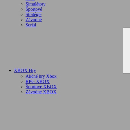
Simulátory
Športové
Stratégie
Závodné
Seriál
XBOX Hry
Akčné hry Xbox
RPG XBOX
Športové XBOX
Závodné XBOX