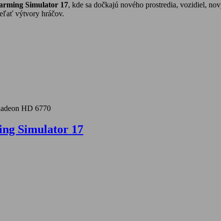
arming Simulator 17
, kde sa dočkajú nového prostredia, vozidiel, no
eľať výtvory hráčov.
 Radeon HD 6770
ing Simulator 17