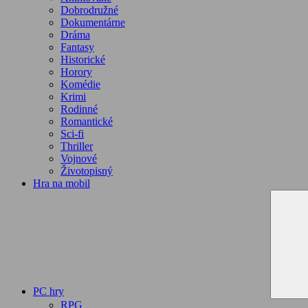
Dobrodružné
Dokumentárne
Dráma
Fantasy
Historické
Horory
Komédie
Krimi
Rodinné
Romantické
Sci-fi
Thriller
Vojnové
Životopisný
Hra na mobil
PC hry
RPG