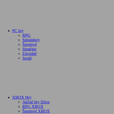
PC hry
RPG
Simulátory
Športové
Stratégie
Závodné
Seriál
XBOX Hry
Akčné hry Xbox
RPG XBOX
Športové XBOX