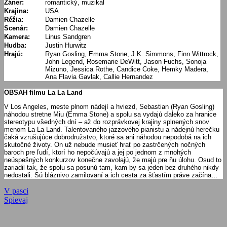
Žáner:
romantický, muzikál
Krajina:
USA
Réžia:
Damien Chazelle
Scenár:
Damien Chazelle
Kamera:
Linus Sandgren
Hudba:
Justin Hurwitz
Hrajú:
Ryan Gosling, Emma Stone, J.K. Simmons, Finn Wittrock,
John Legend, Rosemarie DeWitt, Jason Fuchs, Sonoja
Mizuno, Jessica Rothe, Candice Coke, Hemky Madera,
Ana Flavia Gavlak, Callie Hernandez
OBSAH filmu La La Land
V Los Angeles, meste plnom nádejí a hviezd, Sebastian (Ryan Gosling)
náhodou stretne Miu (Emma Stone) a spolu sa vydajú ďaleko za hranice
stereotypu všedných dní – až do rozprávkovej krajiny splnených snov
menom La La Land. Talentovaného jazzového pianistu a nádejnú herečku
čaká vzrušujúce dobrodružstvo, ktoré sa ani náhodou nepodobá na ich
skutočné životy. On už nebude musieť hrať po zastrčených nočných
baroch pre ľudí, ktorí ho nepočúvajú a jej po jednom z mnohých
neúspešných konkurzov konečne zavolajú, že majú pre ňu úlohu. Osud to
zariadil tak, že spolu sa posunú tam, kam by sa jeden bez druhého nikdy
nedostali. Sú bláznivo zamilovaní a ich cesta za šťastím práve začína…
Navigácia
Previous
V pasci
Post:
Next
Spievaj
v
Post:
článku