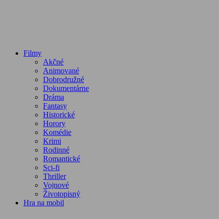
Filmy
Akčné
Animované
Dobrodružné
Dokumentárne
Dráma
Fantasy
Historické
Horory
Komédie
Krimi
Rodinné
Romantické
Sci-fi
Thriller
Vojnové
Životopisný
Hra na mobil