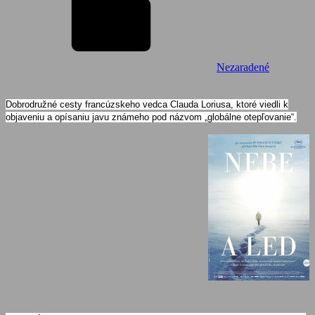
Nezaradené
Dobrodružné cesty francúzskeho vedca Clauda Loriusa, ktoré viedli k
objaveniu a opísaniu javu známeho pod názvom „globálne otepľovanie“.