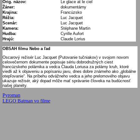
Orig. názov:
Le glace at le ciel
Žáner:
dokumentárny
Krajina:
Francúzsko
Réžia:
Luc Jacquet
Scenár:
Luc Jacquet
Kamera:
Stéphane Martin
Hudba:
Cyrille Aufort
Hrajú:
Claude Lorius
OBSAH filmu Nebo a ľad
Oscarový režisér Luc Jacquet (Putovanie tučniakov) v svojom novom
celovečernom dokumente popisuje sériu dobrodružných ciest
francúzskeho polárnika a vedca Clauda Loriusa za polárny kruh, ktoré
viedli až k objaveniu a popísaniu javu, dnes dobre známeho ako „globálne
otepľovanie“. Na príbehu odvážneho vedca a jeho prelomového objavu
ukazuje režisér, aký dopad môže mať správanie človeka na budúcnosť
našej planéty.
Navigácia
Previous
Pyroman
Post:
Next
LEGO Batman vo filme
v
Post:
článku