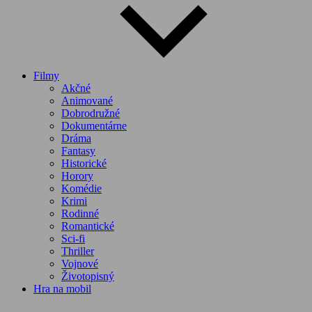
Filmy
Akčné
Animované
Dobrodružné
Dokumentárne
Dráma
Fantasy
Historické
Horory
Komédie
Krimi
Rodinné
Romantické
Sci-fi
Thriller
Vojnové
Životopisný
Hra na mobil