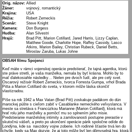
Orig. názov:
Allied
Žáner:
vojnový, romantický
Krajina:
USA
Réžia:
Robert Zemeckis
Scenár:
Steve Knight
Kamera:
Don Burgess
Hudba:
Alan Silvestri
Hrajú:
Brad Pitt, Marion Cotillard, Jared Harris, Lizzy Caplan,
Matthew Goode, Charlotte Hope, Raffey Cassidy, Lasco
Atkins, Marion Bailey, Christian Rubeck, Daniel Betts,
Miroslav Zaruba, Lukas Johne
OBSAH filmu Spojenci
Keď máte v rámci vojenskej operácie predstierať, že tajná agentka, ktorú
ste práve stretli, je vaša manželka, nemala by byť krásna. Mohlo by to
mať ďalekosiahle následky… Nielen pre dvoch ľudí, ale pre celý svet.
Oscarový režisér Robert Zemeckis, tvorca Forresta Gumpa, vrhol Brada
Pitta a Marion Cotillard do sveta, v ktorom môže láska skončiť
vlastizradou.
Píše sa rok 1942 a Max Vatan (Brad Pitt) zoskakuje padákom do dún
marockej púšte s cieľom zabiť v Casablanke nemeckého veľvyslanca. V
meste sa stretáva s Francúzkou Marianne (Marion Cotillard), ktorá má
hrať rolu jeho manželky a pomôcť mu so splnením jeho misie.
Predstieranie manželskej intimity a zamilovanosti postupne prerastie v
skutočnú vášeň, a preto po ukončení operácie párik spoločne odíde do
Londýna, kde sa navzdory vojne zoberie. Ich rodinné šťastie trvá len do
chvíle, kedy sa Max dozvie, že aj toto môže byť len dômyselná hra, ktorá