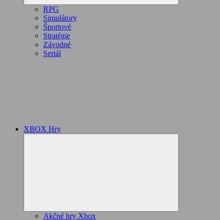
RPG
Simulátory
Športové
Stratégie
Závodné
Seriál
XBOX Hry
Expand
child
menu
Akčné hry Xbox