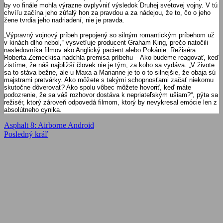
by vo finále mohla výrazne ovplyvniť výsledok Druhej svetovej vojny. V tú
chvíľu začína jeho zúfalý hon za pravdou a za nádejou, že to, čo o jeho
žene tvrdia jeho nadriadení, nie je pravda.
„Výpravný vojnový príbeh prepojený so silným romantickým príbehom už
v kinách dlho nebol,“ vysvetľuje producent Graham King, prečo natočili
nasledovníka filmov ako Anglický pacient alebo Pokánie. Režiséra
Roberta Zemeckisa nadchla premisa príbehu – Ako budeme reagovať, keď
zistíme, že náš najbližší človek nie je tým, za koho sa vydáva. „V živote
sa to stáva bežne, ale u Maxa a Marianne je to o to silnejšie, že obaja sú
majstrami pretvárky. Ako môžete s takými schopnosťami začať niekomu
skutočne dôverovať? Ako spolu vôbec môžete hovoriť, keď máte
podozrenie, že sa váš rozhovor dostáva k nepriateľským ušiam?“, pýta sa
režisér, ktorý zároveň odpovedá filmom, ktorý by nevykresal emócie len z
absolútneho cynika.
Navigácia
Previous
Asphalt 8: Airborne Android
Post:
Next
Posledný kráľ
v
Post:
článku