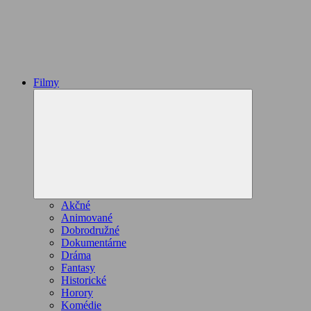
Filmy
Expand
child
menu
Akčné
Animované
Dobrodružné
Dokumentárne
Dráma
Fantasy
Historické
Horory
Komédie