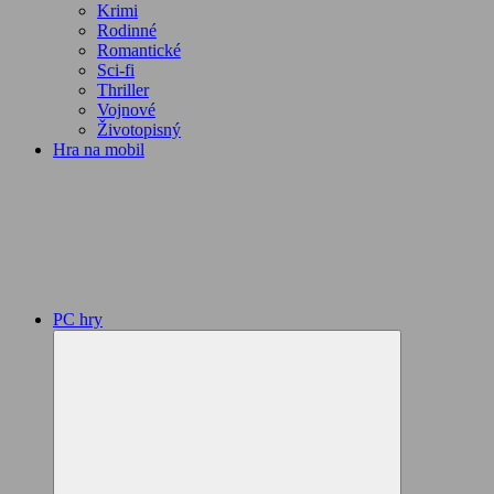
Krimi
Rodinné
Romantické
Sci-fi
Thriller
Vojnové
Životopisný
Hra na mobil
PC hry
Expand
child
menu