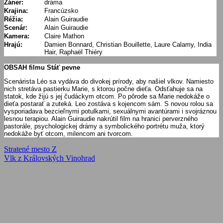
Žáner:
dráma
Krajina:
Francúzsko
Réžia:
Alain Guiraudie
Scenár:
Alain Guiraudie
Kamera:
Claire Mathon
Hrajú:
Damien Bonnard, Christian Bouillette, Laure Calamy, India
Hair, Raphaël Thiéry
OBSAH filmu Stáť pevne
Scenárista Léo sa vydáva do divokej prírody, aby našiel vlkov. Namiesto
nich stretáva pastierku Marie, s ktorou počne dieťa. Odsťahuje sa na
statok, kde žijú s jej čudáckym otcom. Po pôrode sa Marie nedokáže o
dieťa postarať a zuteká. Leo zostáva s kojencom sám. S novou rolou sa
vysporiadava bezcieľnymi potulkami, sexuálnymi avantúrami i svojráznou
lesnou terapiou. Alain Guiraudie nakrútil film na hranici perverzného
pastorále, psychologickej drámy a symbolického portrétu muža, ktorý
nedokáže byť otcom, milencom ani tvorcom.
Navigácia
Previous
Stratené mesto Z
Post:
Next
Vlk z Královských Vinohrad
v
Post:
článku