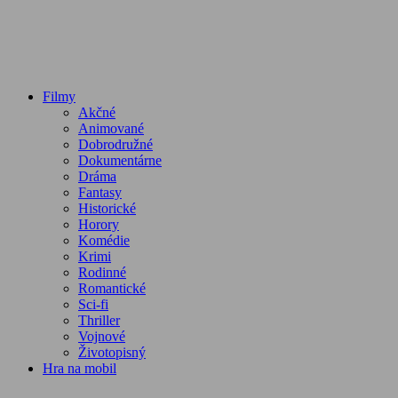
Filmy
Akčné
Animované
Dobrodružné
Dokumentárne
Dráma
Fantasy
Historické
Horory
Komédie
Krimi
Rodinné
Romantické
Sci-fi
Thriller
Vojnové
Životopisný
Hra na mobil