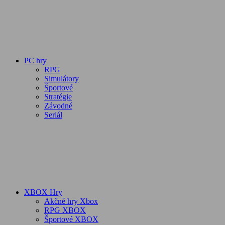
PC hry
RPG
Simulátory
Športové
Stratégie
Závodné
Seriál
XBOX Hry
Akčné hry Xbox
RPG XBOX
Športové XBOX