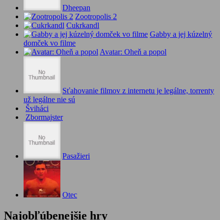
Dheepan
Zootropolis 2
Cukrkandl
Gabby a jej kúzelný
domček vo filme
Avatar: Oheň a popol
Sťahovanie filmov z internetu je legálne, torrenty
už legálne nie sú
Šviháci
Zbormajster
Pasažieri
Otec
Najobľúbenejšie hry