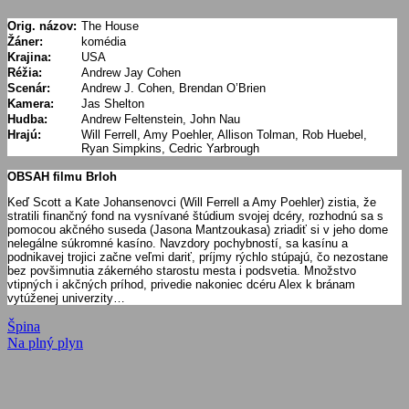
Orig. názov:
The House
Žáner:
komédia
Krajina:
USA
Réžia:
Andrew Jay Cohen
Scenár:
Andrew J. Cohen, Brendan O’Brien
Kamera:
Jas Shelton
Hudba:
Andrew Feltenstein, John Nau
Hrajú:
Will Ferrell, Amy Poehler, Allison Tolman, Rob Huebel,
Ryan Simpkins, Cedric Yarbrough
OBSAH filmu Brloh
Keď Scott a Kate Johansenovci (Will Ferrell a Amy Poehler) zistia, že
stratili finančný fond na vysnívané štúdium svojej dcéry, rozhodnú sa s
pomocou akčného suseda (Jasona Mantzoukasa) zriadiť si v jeho dome
nelegálne súkromné kasíno. Navzdory pochybností, sa kasínu a
podnikavej trojici začne veľmi dariť, príjmy rýchlo stúpajú, čo nezostane
bez povšimnutia zákerného starostu mesta i podsvetia. Množstvo
vtipných i akčných príhod, privedie nakoniec dcéru Alex k bránam
vytúženej univerzity…
Navigácia
Previous
Špina
Post:
Next
Na plný plyn
v
Post:
článku