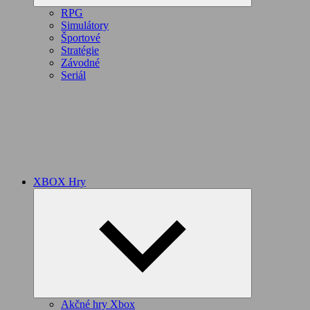
RPG
Simulátory
Športové
Stratégie
Závodné
Seriál
XBOX Hry
Expand
child
menu
Akčné hry Xbox