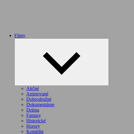
Filmy
Expand
child
menu
Akčné
Animované
Dobrodružné
Dokumentárne
Dráma
Fantasy
Historické
Horory
Komédie