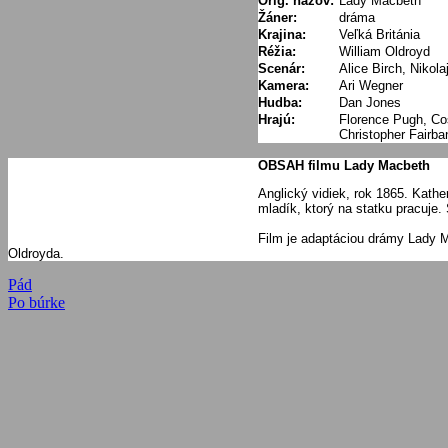
Orig. názov:
Lady Macbeth
Žáner:
dráma
Krajina:
Veľká Británia
Réžia:
William Oldroyd
Scenár:
Alice Birch, Nikola
Kamera:
Ari Wegner
Hudba:
Dan Jones
Hrajú:
Florence Pugh, Co
Christopher Fairba
OBSAH filmu Lady Macbeth
Anglický vidiek, rok 1865. Kathe
mladík, ktorý na statku pracuje.
Film je adaptáciou drámy Lady M
Oldroyda.
Navigácia
Previous
Pád
Post:
Next
Po búrke
v
Post:
článku