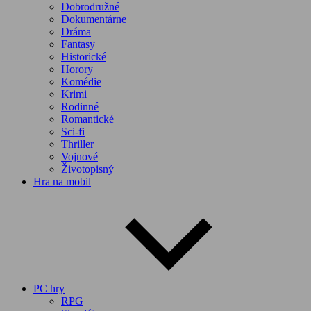
Dobrodružné
Dokumentárne
Dráma
Fantasy
Historické
Horory
Komédie
Krimi
Rodinné
Romantické
Sci-fi
Thriller
Vojnové
Životopisný
Hra na mobil
PC hry
RPG