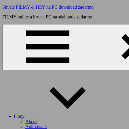
Skip
Skvelé FILMY & HRY na PC download zadarmo
to
FILMY online a hry na PC na stiahnutie zadarmo
content
Filmy
Akčné
Animované