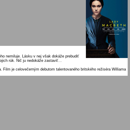
rého nemiluje. Lásku v nej však dokáže prebudiť
vojich rúk. Nič ju nedokáže zastaviť…
 Film je celovečerným debutom talentovaného britského režiséra Williama