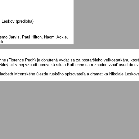
j Leskov (predloha)
smo Jarvis, Paul Hilton, Naomi Ackie,
nk
rine (Florence Pugh) je donútená vydať sa za postaršieho veľkostatkára, kto
 Silný cit v nej vzbudí obrovskú silu a Katherine sa rozhodne vziať osud do s
acbeth Mcenského újezdu ruského spisovateľa a dramatika Nikolaje Leskova.