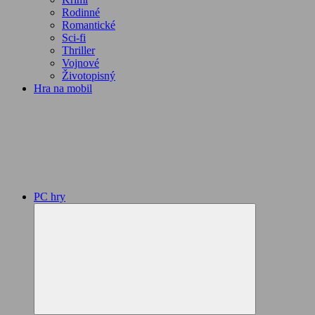
Rodinné
Romantické
Sci-fi
Thriller
Vojnové
Životopisný
Hra na mobil
PC hry
Expand
child
menu