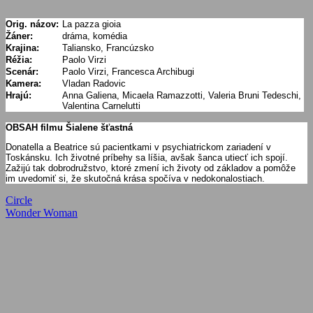
Orig. názov:
La pazza gioia
Žáner:
dráma, komédia
Krajina:
Taliansko, Francúzsko
Réžia:
Paolo Virzi
Scenár:
Paolo Virzi, Francesca Archibugi
Kamera:
Vladan Radovic
Hrajú:
Anna Galiena, Micaela Ramazzotti, Valeria Bruni Tedeschi,
Valentina Carnelutti
OBSAH filmu Šialene šťastná
Donatella a Beatrice sú pacientkami v psychiatrickom zariadení v
Toskánsku. Ich životné príbehy sa líšia, avšak šanca utiecť ich spojí.
Zažijú tak dobrodružstvo, ktoré zmení ich životy od základov a pomôže
im uvedomiť si, že skutočná krása spočíva v nedokonalostiach.
Navigácia
Previous
Circle
Post:
Next
Wonder Woman
v
Post:
článku