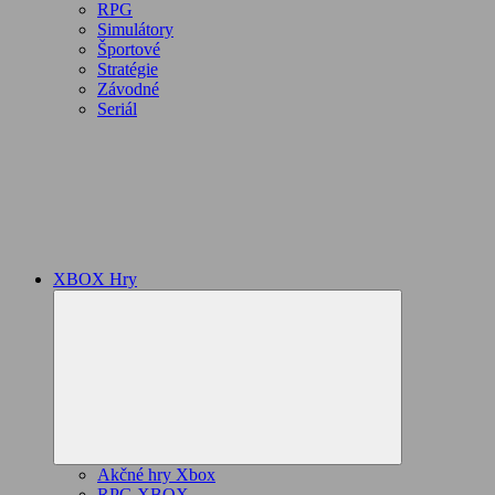
RPG
Simulátory
Športové
Stratégie
Závodné
Seriál
XBOX Hry
Expand
child
menu
Akčné hry Xbox
RPG XBOX