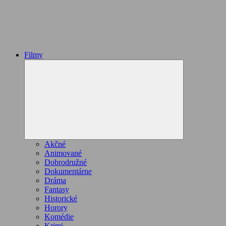
Filmy
Expand
child
menu
Akčné
Animované
Dobrodružné
Dokumentárne
Dráma
Fantasy
Historické
Horory
Komédie
Krimi