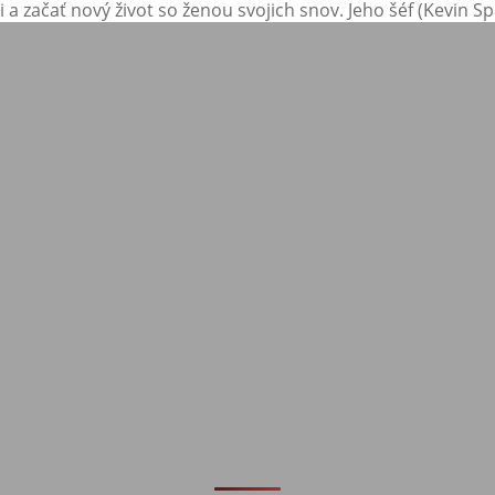
 a začať nový život so ženou svojich snov. Jeho šéf (Kevin S