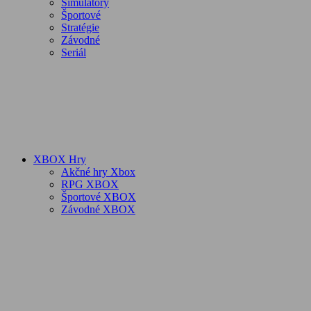
Simulátory
Športové
Stratégie
Závodné
Seriál
XBOX Hry
Akčné hry Xbox
RPG XBOX
Športové XBOX
Závodné XBOX