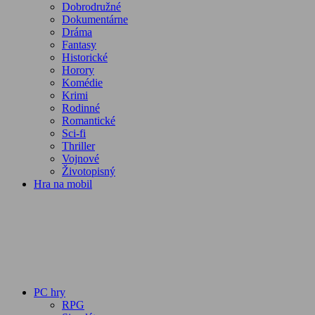
Dobrodružné
Dokumentárne
Dráma
Fantasy
Historické
Horory
Komédie
Krimi
Rodinné
Romantické
Sci-fi
Thriller
Vojnové
Životopisný
Hra na mobil
PC hry
RPG