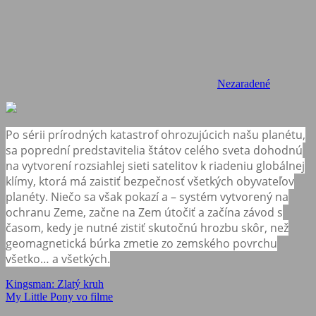
Nezaradené
Po sérii prírodných katastrof ohrozujúcich našu planétu,
sa poprední predstavitelia štátov celého sveta dohodnú
na vytvorení rozsiahlej sieti satelitov k riadeniu globálnej
klímy, ktorá má zaistiť bezpečnosť všetkých obyvateľov
planéty. Niečo sa však pokazí a – systém vytvorený na
ochranu Zeme, začne na Zem útočiť a začína závod s
časom, kedy je nutné zistiť skutočnú hrozbu skôr, než
geomagnetická búrka zmetie zo zemského povrchu
všetko… a všetkých.
Navigácia
Previous
Kingsman: Zlatý kruh
Post:
Next
My Little Pony vo filme
v
Post: