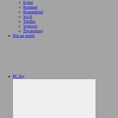
Krimi
Rodinné
Romantické
Sci-fi
Thriller
Vojnové
Životopisný
Hra na mobil
PC hry
Expand
child
menu