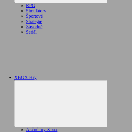
RPG
Simulátory
Športové
Stratégie
Závodné
Seriál
XBOX Hry
Expand
child
menu
Akčné hry Xbox