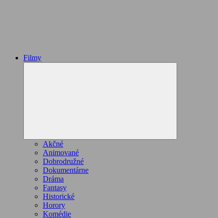
Filmy
Expand
child
menu
Akčné
Animované
Dobrodružné
Dokumentárne
Dráma
Fantasy
Historické
Horory
Komédie