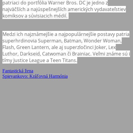
patriaci do portfólia Warner Bros. DC je jedno z
najväčších a najúspešnejších amerických vydavateľstiev
komiksov a súvisiacich médií.
Medzi ich najznámejšie a najpopulárnejšie postavy patria
superhrdinovia Superman, Batman, Wonder Woman,
Flash, Green Lantern, ale aj superzločinci Joker, Lex
Luthor, Darkseid, Catwoman či Brainiac. Veľmi známe sú i
tímy Justice League a Teen Titans.
Navigácia
Previous
Fantastická žena
Post:
Next
Spievankovo: Kráľovná Harmónia
v
Post:
článku