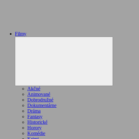
Filmy
Expand
child
menu
Akčné
Animované
Dobrodružné
Dokumentárne
Dráma
Fantasy
Historické
Horory
Komédie
Krimi