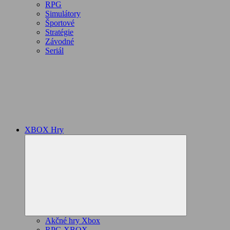
RPG
Simulátory
Športové
Stratégie
Závodné
Seriál
XBOX Hry
Expand
child
menu
Akčné hry Xbox
RPG XBOX