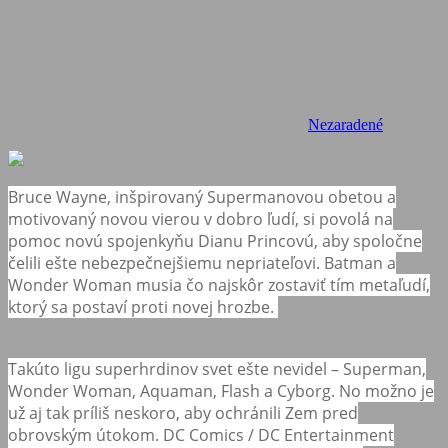
Nezaradené
Bruce Wayne, inšpirovaný Supermanovou obetou a
motivovaný novou vierou v dobro ľudí, si povolá na
pomoc novú spojenkyňu Dianu Princovú, aby spoločne
čelili ešte nebezpečnejšiemu nepriateľovi. Batman a
Wonder Woman musia čo najskôr zostaviť tím metaľudí,
ktorý sa postaví proti novej hrozbe.
Takúto ligu superhrdinov svet ešte nevidel – Superman,
Wonder Woman, Aquaman, Flash a Cyborg. No možno je
už aj tak príliš neskoro, aby ochránili Zem pred
obrovským útokom. DC Comics / DC Entertainment