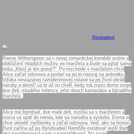
Nezaradené
Reese Witherspoon sa v novej romantickej komédii ocitne v
obkľúčení mladých mužov, ex-manžela a bude sa pýtať sama
seba „Ktorý je ten pravý?“. Po rozchode s manželom chce
Alice začať odznova a podarí sa jej to naozaj na jednotku.
Vďaka neviazanej narodeninovej oslave sa jej život obráti
naruby a skončí sa to až vo chvíli, kedy má zrazu doma svoje
dve deti, mladého milenca, jeho dvoch kamarátov a bývalého
manžela.
Alice má štyridsať, dve malé deti, rozišla sa s manželom a
vracia sa späť do mesta, kde sa narodila a vyrástla. Doma si
chce utriediť myšlienky a začať odznova. Veď, ako sa hovorí,
život začína až po štyridsiatke! Nemôže existovať lepší štart
ako narodeninová party s kamarátkami! „Na svoje