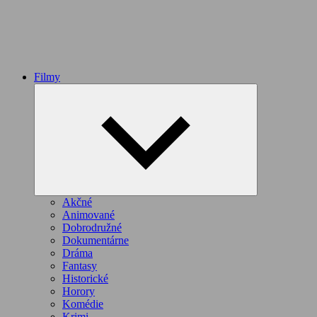
Filmy
Expand
child
menu
Akčné
Animované
Dobrodružné
Dokumentárne
Dráma
Fantasy
Historické
Horory
Komédie
Krimi