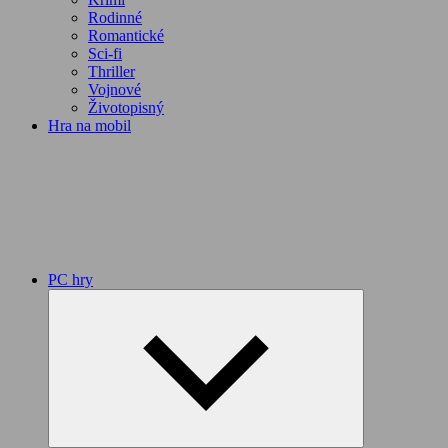
Rodinné
Romantické
Sci-fi
Thriller
Vojnové
Životopisný
Hra na mobil
PC hry
Expand
child
menu