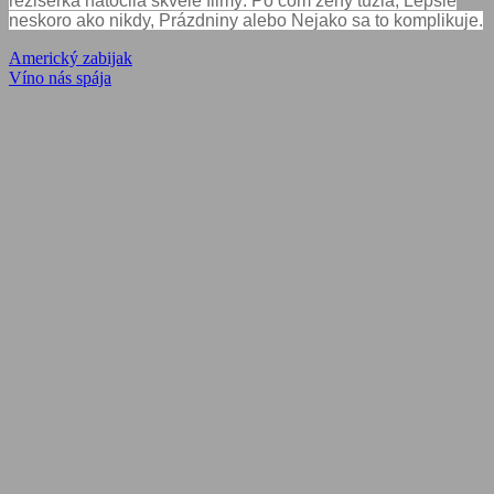
režisérka natočila skvelé filmy: Po čom ženy túžia, Lepšie
neskoro ako nikdy, Prázdniny alebo Nejako sa to komplikuje.
Navigácia
Previous
Americký zabijak
Post:
Next
Víno nás spája
v
Post:
článku