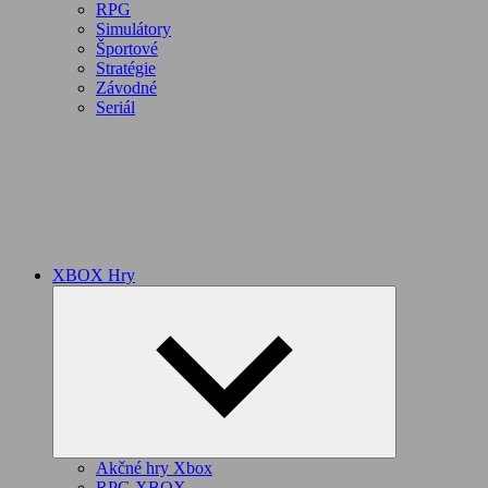
RPG
Simulátory
Športové
Stratégie
Závodné
Seriál
XBOX Hry
Expand
child
menu
Akčné hry Xbox
RPG XBOX