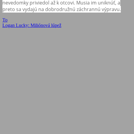
nevedomky priviedol až k otcovi. Musia im uniknúť, a
preto sa vydajú na dobrodružnú záchrannú výpravu.
Navigácia
Previous
To
Post:
Next
Logan Lucky: Miliónová lúpež
v
Post:
článku