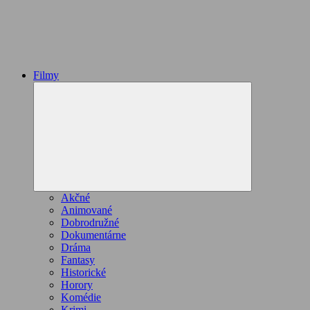
Filmy
Expand
child
menu
Akčné
Animované
Dobrodružné
Dokumentárne
Dráma
Fantasy
Historické
Horory
Komédie
Krimi