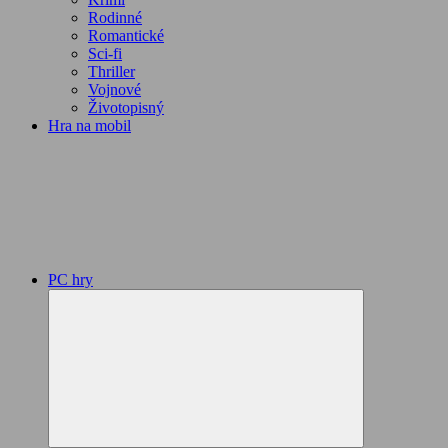
Rodinné
Romantické
Sci-fi
Thriller
Vojnové
Životopisný
Hra na mobil
PC hry
Expand
child
menu