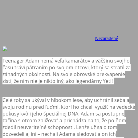
Nezaradené
Teenager Adam nemá veľa kamarátov a väčšinu svojho
času trávi pátraním po svojom otcovi, ktorý sa stratil za
záhadných okolností. Na svoje obrovské prekvapenie
zistí, že ním nie je nikto iný, ako legendárny Yeti!
Celé roky sa ukýval v hlbokom lese, aby uchránil seba a
svoju rodinu pred ľuďmi, ktorí ho chceli využiť na vedecké
pokusy kvôli jeho špeciálnej DNA. Adam sa postupne
začína s otcom zbližovať a prichádza na to, že po ňom
zdedil neuveriteľné schopnosti. Lenže už sa o tom
dozvedeli aj iní – nechali Adama sledovať a on ich