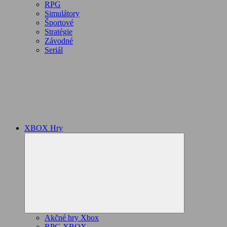
RPG
Simulátory
Športové
Stratégie
Závodné
Seriál
XBOX Hry
Expand
child
menu
Akčné hry Xbox
RPG XBOX