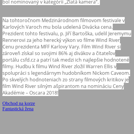
bol nominovaný v kategórii „Zlatá kamera“.
Na tohtoročnom Medzinárodnom filmovom festivale v
Karlových Varoch mu bola udelená Divácka cena.
Prezident tohto festivalu, p. Jiří Bartoška, udelil Jeremymu
Rennerovi za jeho herecký výkon vo filme Wind River
Cenu prezidenta MFF Karlovy Vary. Film Wind River si
zároveň získal so svojimi 86% aj divákov a čitateľov
portálu csfd.cz a patrí tak medzi ich najlepšie hodnotené
filmy. Hudbu k filmu Wind River zložil Warren Ellis v
spolupráci s legendárnym hudobníkom Nickom Caveom.
Po skvelých hodnoteniach zo strany filmových kritikov je
film Wind River silným ašpirantom na nomináciu Ceny
Akadémie – Oscara 2018!
Navigácia
Previous
Obchod na korze
Post:
Next
Fantastická žena
v
Post:
článku