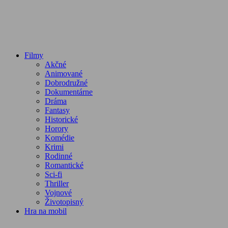
Filmy
Akčné
Animované
Dobrodružné
Dokumentárne
Dráma
Fantasy
Historické
Horory
Komédie
Krimi
Rodinné
Romantické
Sci-fi
Thriller
Vojnové
Životopisný
Hra na mobil