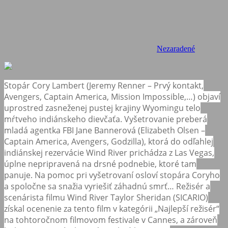
Nezaradené
Stopár Cory Lambert (Jeremy Renner – Prvý kontakt,
Avengers, Captain America, Mission Impossible,…) objaví
uprostred zasneženej pustej krajiny Wyomingu telo
mŕtveho indiánskeho dievčaťa. Vyšetrovanie preberá
mladá agentka FBI Jane Bannerová (Elizabeth Olsen –
Captain America, Avengers, Godzilla), ktorá do odľahlej
indiánskej rezervácie Wind River prichádza z Las Vegas,
úplne nepripravená na drsné podnebie, ktoré tam
panuje. Na pomoc pri vyšetrovaní osloví stopára Coryho
a spoločne sa snažia vyriešiť záhadnú smrť… Režisér a
scenárista filmu Wind River Taylor Sheridan (SICARIO)
získal ocenenie za tento film v kategórii „Najlepší režisér“
na tohtoročnom filmovom festivale v Cannes, a zároveň