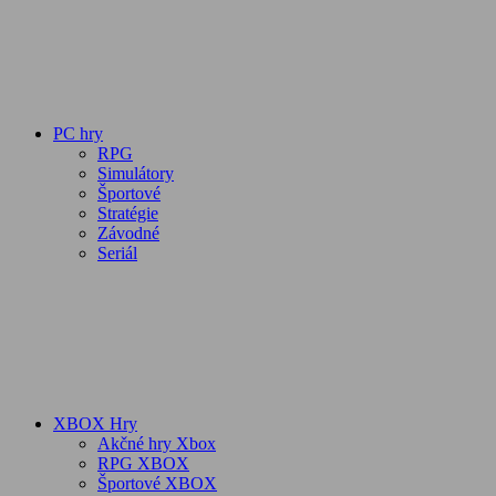
PC hry
RPG
Simulátory
Športové
Stratégie
Závodné
Seriál
XBOX Hry
Akčné hry Xbox
RPG XBOX
Športové XBOX