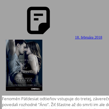
18. februára 2018
Fenomén Päťdesiat odtieňov vstupuje do tretej, záverečn
povedali rozhodné “Áno”. Žiť šťastne až do smrti im ale