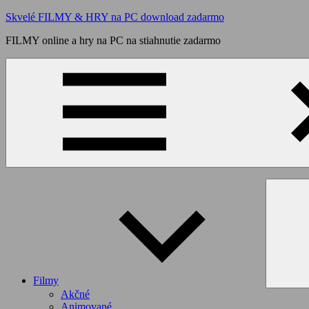
Skip
Skvelé FILMY & HRY na PC download zadarmo
to
FILMY online a hry na PC na stiahnutie zadarmo
content
Filmy
Akčné
Animované