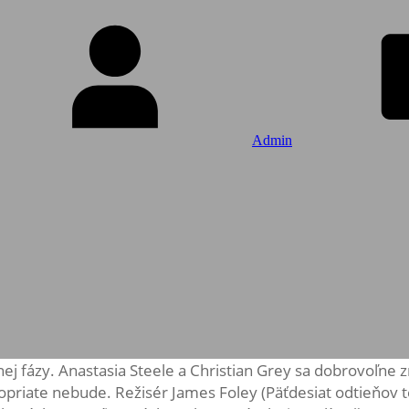
Admin
ej fázy. Anastasia Steele a Christian Grey sa dobrovoľne 
 dopriate nebude. Režisér James Foley (Päťdesiat odtieňo