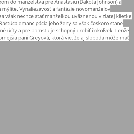
tupom do manželstva pre Anastasiu (Dakota Johnson) a
a mýlite. Vynaliezavosť a fantázie novomanželov
a však nechce stať manželkou uväznenou v zlatej klietke
. Rastúca emancipácia jeho ženy sa však čoskoro stane
né účty a pre pomstu je schopný urobiť čokoľvek. Lenže
omejšia pani Greyová, ktorá vie, že aj sloboda môže mať