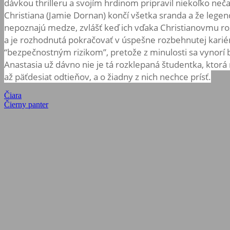
dávkou thrilleru a svojím hrdinom pripravil niekoľko ne
Christiana (Jamie Dornan) končí všetka sranda a že lege
nepoznajú medze, zvlášť keď ich vďaka Christianovmu ro
a je rozhodnutá pokračovať v úspešne rozbehnutej kariére
“bezpečnostným rizikom”, pretože z minulosti sa vynorí
Anastasia už dávno nie je tá rozklepaná študentka, ktorá
až päťdesiat odtieňov, a o žiadny z nich nechce prísť.
Navigácia
Previous
Čiara
Post:
Next
Čierny panter
v
Post:
článku