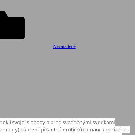
Nezaradené
zriekli svojej slobody a pred svadobnými svedkami
v temnoty) okorenil pikantnú erotickú romancu poriadnou