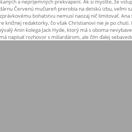
čakaných a nepríjemných prekvapení. Ak si myslíte, že vs
ndárnu Červenú mučiareň prerobia na detskú izbu, veľmi s
zprávkovému bohatstvu nemusí naozaj nič limitovať. Ana s
 knižnej redaktorky, čo však Christianovi nie je po chuti
 bývalý Anin kolega Jack Hyde, ktorý má s oboma nevybave
 má napísať rozhovor s miliardárom, ale čím ďalej sebaved