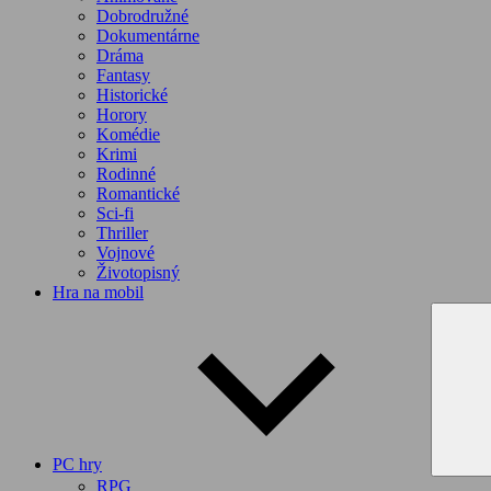
Dobrodružné
Dokumentárne
Dráma
Fantasy
Historické
Horory
Komédie
Krimi
Rodinné
Romantické
Sci-fi
Thriller
Vojnové
Životopisný
Hra na mobil
PC hry
RPG