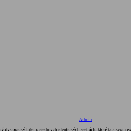
Admin
ný dystopický triler o siedmych identických sestrách, ktoré taja svoju 