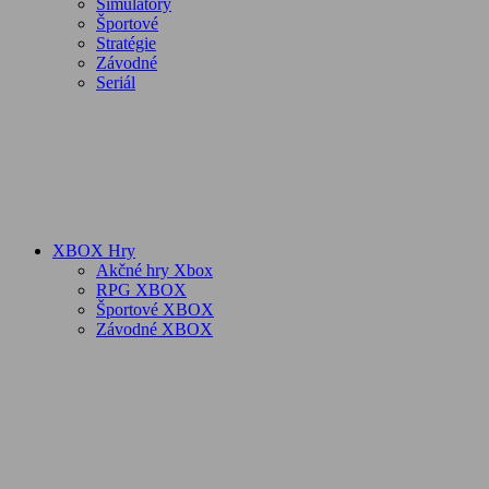
Simulátory
Športové
Stratégie
Závodné
Seriál
XBOX Hry
Akčné hry Xbox
RPG XBOX
Športové XBOX
Závodné XBOX