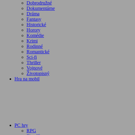
Dobrodružné
Dokumentárne
Dráma
Fantasy
Historické
Horory
Komédie
Krimi
Rodinné
Romantické
Sci-fi
Thriller
Vojnové
Životopisný
Hra na mobil
PC hry
RPG