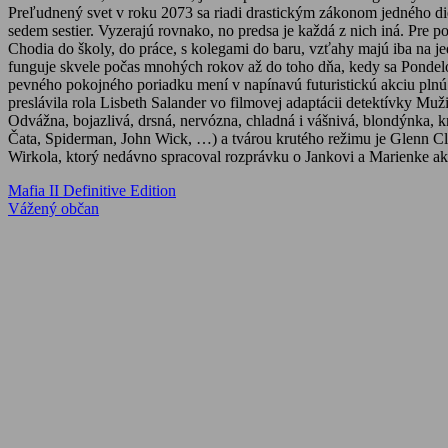
Preľudnený svet v roku 2073 sa riadi drastickým zákonom jedného die
sedem sestier. Vyzerajú rovnako, no predsa je každá z nich iná. Pre p
Chodia do školy, do práce, s kolegami do baru, vzťahy majú iba na je
funguje skvele počas mnohých rokov až do toho dňa, kedy sa Pondelok 
pevného pokojného poriadku mení v napínavú futuristickú akciu plnú
preslávila rola Lisbeth Salander vo filmovej adaptácii detektívky Muž
Odvážna, bojazlivá, drsná, nervózna, chladná i vášnivá, blondýnka, 
Čata, Spiderman, John Wick, …) a tvárou krutého režimu je Glenn 
Wirkola, ktorý nedávno spracoval rozprávku o Jankovi a Marienke ak
Navigácia
Previous
Mafia II Definitive Edition
Post:
Next
Vážený občan
v
Post:
článku