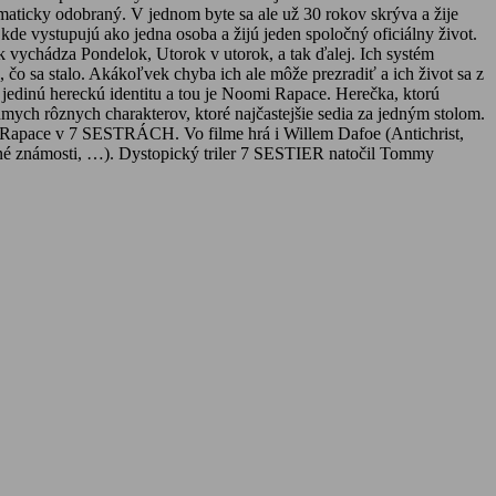
maticky odobraný. V jednom byte sa ale už 30 rokov skrýva a žije
kde vystupujú ako jedna osoba a žijú jeden spoločný oficiálny život.
k vychádza Pondelok, Utorok v utorok, a tak ďalej. Ich systém
 čo sa stalo. Akákoľvek chyba ich ale môže prezradiť a ich život sa z
edinú hereckú identitu a tou je Noomi Rapace. Herečka, ktorú
edmych rôznych charakterov, ktoré najčastejšie sedia za jedným stolom.
omi Rapace v 7 SESTRÁCH. Vo filme hrá i Willem Dafoe (Antichrist,
né známosti, …). Dystopický triler 7 SESTIER natočil Tommy