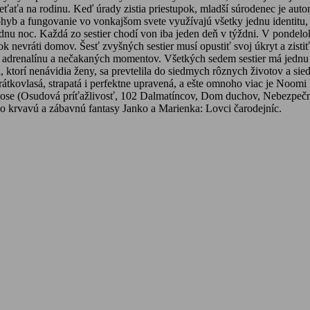
ťaťa na rodinu. Keď úrady zistia priestupok, mladší súrodenec je auto
ohyb a fungovanie vo vonkajšom svete využívajú všetky jednu identitu, 
dnu noc. Každá zo sestier chodí von iba jeden deň v týždni. V pondelo
nevráti domov. Šesť zvyšných sestier musí opustiť svoj úkryt a zistiť,
 adrenalínu a nečakaných momentov. Všetkých sedem sestier má jednu j
i, ktorí nenávidia ženy, sa prevtelila do siedmych rôznych životov a si
krátkovlasá, strapatá i perfektne upravená, a ešte omnoho viac je No
Close (Osudová príťažlivosť, 102 Dalmatíncov, Dom duchov, Nebezpeč
o krvavú a zábavnú fantasy Janko a Marienka: Lovci čarodejníc.