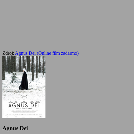
Zdroj:
Agnus Dei (Online film zadarmo)
Agnus Dei