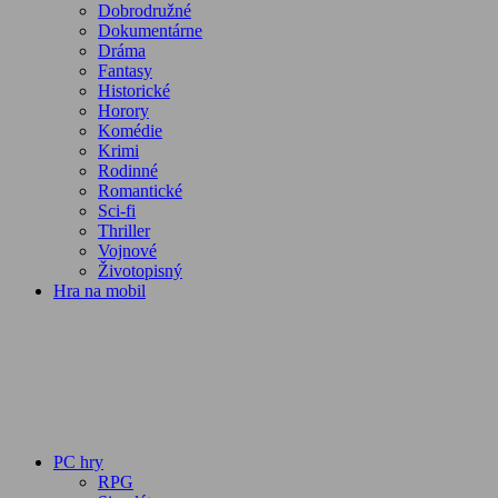
Dobrodružné
Dokumentárne
Dráma
Fantasy
Historické
Horory
Komédie
Krimi
Rodinné
Romantické
Sci-fi
Thriller
Vojnové
Životopisný
Hra na mobil
PC hry
RPG