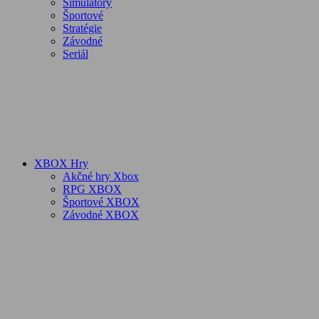
Simulátory
Športové
Stratégie
Závodné
Seriál
XBOX Hry
Akčné hry Xbox
RPG XBOX
Športové XBOX
Závodné XBOX