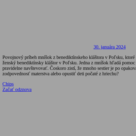
30. januára 2024
Povojnový príbeh mníšok z benediktínskeho kláštora v Poľsku, ktoré 
ženský benediktínsky kláštor v Poľsku. Jedna z mníšok hľadá pomoc u
pravidelne navštevovať. Čoskoro zistí, že mnoho sestier je po opako
zodpovednosť materstva alebo opustiť deti počaté z hriechu?
Navigácia
Previous
Chips
Post:
Next
Začať odznova
v
Post:
článku