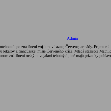
Admin
otehotneli po znásilnení vojakmi víťaznej Červenej armády. Príjmu rol
 lekárov z francúzskej misie Červeného kríža. Mladá stážistka Mathild
vanom znásilnení ruskými vojakmi tehotných, iné majú príznaky pohlavn