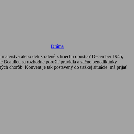
Dráma
u materstva alebo deti zrodené z hriechu opustia? December 1945,
e Beaulieu sa rozhodne porušiť pravidlá a začne benediktínky
ých chorôb. Konvent je tak postavený do ťažkej situácie: má prijať