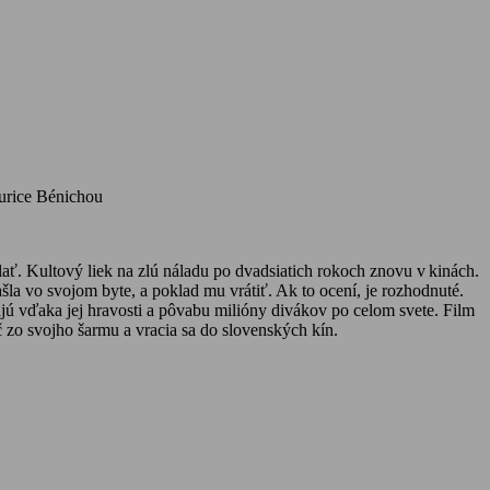
urice Bénichou
ať. Kultový liek na zlú náladu po dvadsiatich rokoch znovu v kinách.
a vo svojom byte, a poklad mu vrátiť. Ak to ocení, je rozhodnuté.
ú vďaka jej hravosti a pôvabu milióny divákov po celom svete. Film
ič zo svojho šarmu a vracia sa do slovenských kín.