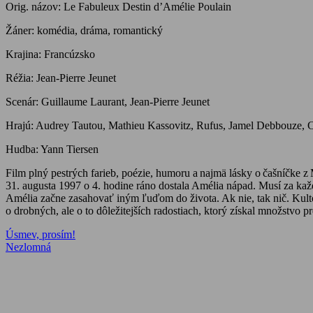
Orig. názov: Le Fabuleux Destin d’Amélie Poulain
Žáner: komédia, dráma, romantický
Krajina: Francúzsko
Réžia: Jean-Pierre Jeunet
Scenár: Guillaume Laurant, Jean-Pierre Jeunet
Hrajú: Audrey Tautou, Mathieu Kassovitz, Rufus, Jamel Debbouze, C
Hudba: Yann Tiersen
Film plný pestrých farieb, poézie, humoru a najmä lásky o čašníčke z
31. augusta 1997 o 4. hodine ráno dostala Amélia nápad. Musí za kaž
Amélia začne zasahovať iným ľuďom do života. Ak nie, tak nič. Kult
o drobných, ale o to dôležitejších radostiach, ktorý získal množstvo 
Navigácia
Previous
Úsmev, prosím!
Post:
Next
Nezlomná
v
Post:
článku