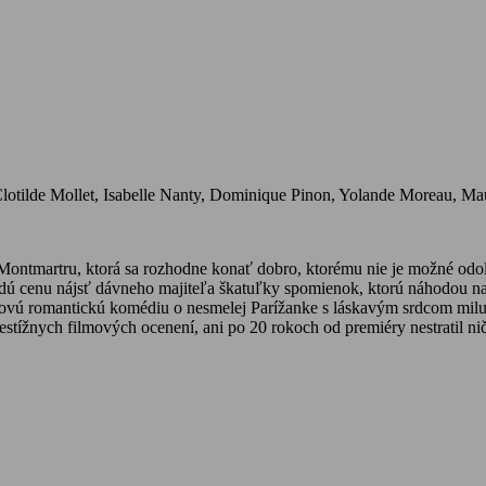
lotilde Mollet, Isabelle Nanty, Dominique Pinon, Yolande Moreau, Ma
 Montmartru, ktorá sa rozhodne konať dobro, ktorému nie je možné odol
dú cenu nájsť dávneho majiteľa škatuľky spomienok, ktorú náhodou našl
ovú romantickú komédiu o nesmelej Parížanke s láskavým srdcom miluj
prestížnych filmových ocenení, ani po 20 rokoch od premiéry nestratil n