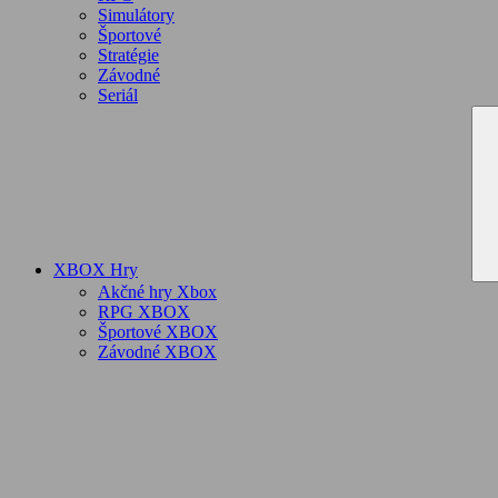
Simulátory
Športové
Stratégie
Závodné
Seriál
XBOX Hry
Akčné hry Xbox
RPG XBOX
Športové XBOX
Závodné XBOX