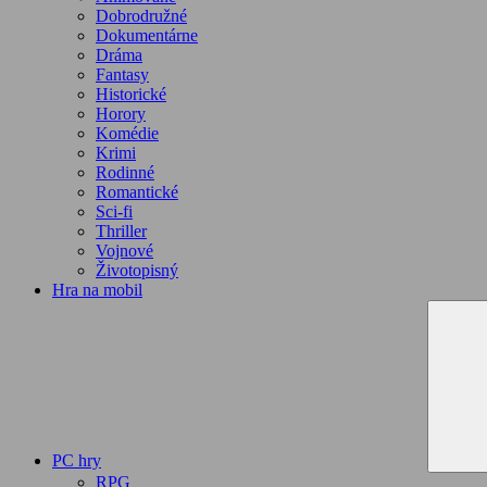
Dobrodružné
Dokumentárne
Dráma
Fantasy
Historické
Horory
Komédie
Krimi
Rodinné
Romantické
Sci-fi
Thriller
Vojnové
Životopisný
Hra na mobil
PC hry
RPG