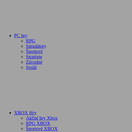
PC hry
RPG
Simulátory
Športové
Stratégie
Závodné
Seriál
XBOX Hry
Akčné hry Xbox
RPG XBOX
Športové XBOX