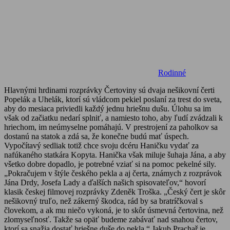
Rodinné
Hlavnými hrdinami rozprávky Čertoviny sú dvaja nešikovní čerti
Popelák a Uhelák, ktorí sú vládcom pekiel poslaní za trest do sveta,
aby do mesiaca priviedli každý jednu hriešnu dušu. Úlohu sa im
však od začiatku nedarí splniť, a namiesto toho, aby ľudí zvádzali k
hriechom, im neúmyselne pomáhajú. V prestrojení za paholkov sa
dostanú na statok a zdá sa, že konečne budú mať úspech.
Vypočítavý sedliak totiž chce svoju dcéru Haničku vydať za
nafúkaného statkára Kopyta. Hanička však miluje šuhaja Jána, a aby
všetko dobre dopadlo, je potrebné vziať si na pomoc pekelné sily.
„Pokračujem v štýle českého pekla a aj čerta, známych z rozprávok
Jána Drdy, Josefa Lady a ďalších našich spisovateľov,“ hovorí
klasik českej filmovej rozprávky Zdeněk Troška. „Český čert je skôr
nešikovný truľo, než zákerný škodca, rád by sa bratríčkoval s
človekom, a ak mu niečo vykoná, je to skôr úsmevná čertovina, než
zlomyseľnosť. Takže sa opäť budeme zabávať nad snahou čertov,
ktorí sa snažia dostať hriešne duše do pekla.“ Jakub Prachař je