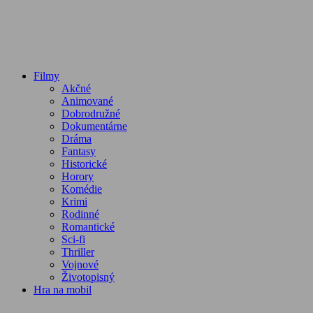
Filmy
Akčné
Animované
Dobrodružné
Dokumentárne
Dráma
Fantasy
Historické
Horory
Komédie
Krimi
Rodinné
Romantické
Sci-fi
Thriller
Vojnové
Životopisný
Hra na mobil