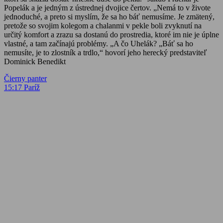
Popelák a je jedným z ústrednej dvojice čertov. „Nemá to v živote
jednoduché, a preto si myslím, že sa ho báť nemusíme. Je zmätený,
pretože so svojim kolegom a chalanmi v pekle boli zvyknutí na
určitý komfort a zrazu sa dostanú do prostredia, ktoré im nie je úplne
vlastné, a tam začínajú problémy. „A čo Uhelák? „Báť sa ho
nemusíte, je to zlostník a trdlo,“ hovorí jeho herecký predstaviteľ
Dominick Benedikt
Navigácia
Previous
Čierny panter
Post:
Next
15:17 Paríž
v
Post:
článku