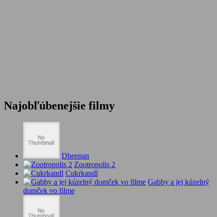
Najobľúbenejšie filmy
Dheepan
Zootropolis 2
Cukrkandl
Gabby a jej kúzelný
domček vo filme