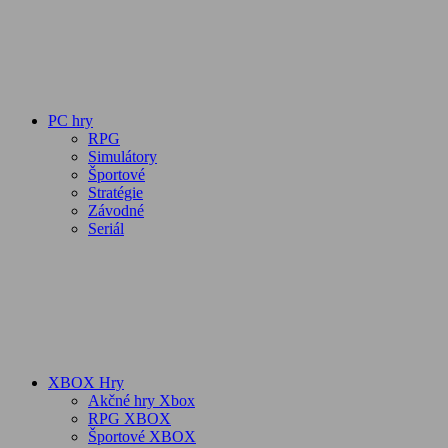
PC hry
RPG
Simulátory
Športové
Stratégie
Závodné
Seriál
XBOX Hry
Akčné hry Xbox
RPG XBOX
Športové XBOX