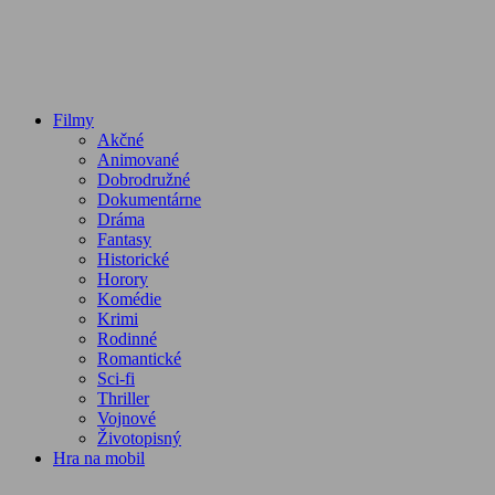
Filmy
Akčné
Animované
Dobrodružné
Dokumentárne
Dráma
Fantasy
Historické
Horory
Komédie
Krimi
Rodinné
Romantické
Sci-fi
Thriller
Vojnové
Životopisný
Hra na mobil