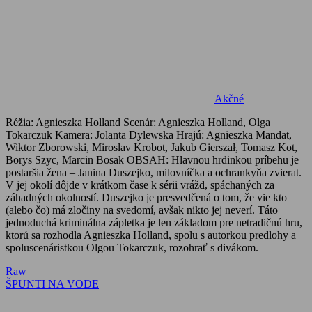
Akčné
Réžia: Agnieszka Holland Scenár: Agnieszka Holland, Olga
Tokarczuk Kamera: Jolanta Dylewska Hrajú: Agnieszka Mandat,
Wiktor Zborowski, Miroslav Krobot, Jakub Gierszał, Tomasz Kot,
Borys Szyc, Marcin Bosak OBSAH: Hlavnou hrdinkou príbehu je
postaršia žena – Janina Duszejko, milovníčka a ochrankyňa zvierat.
V jej okolí dôjde v krátkom čase k sérii vrážd, spáchaných za
záhadných okolností. Duszejko je presvedčená o tom, že vie kto
(alebo čo) má zločiny na svedomí, avšak nikto jej neverí. Táto
jednoduchá kriminálna zápletka je len základom pre netradičnú hru,
ktorú sa rozhodla Agnieszka Holland, spolu s autorkou predlohy a
spoluscenáristkou Olgou Tokarczuk, rozohrať s divákom.
Navigácia
Previous
Raw
Post:
Next
ŠPUNTI NA VODE
v
Post:
článku