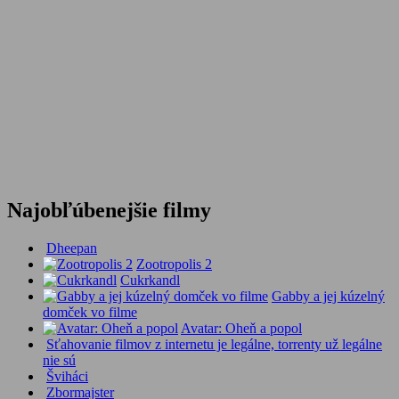
Najobľúbenejšie filmy
Dheepan
Zootropolis 2
Cukrkandl
Gabby a jej kúzelný
domček vo filme
Avatar: Oheň a popol
Sťahovanie filmov z internetu je legálne, torrenty už legálne
nie sú
Šviháci
Zbormajster