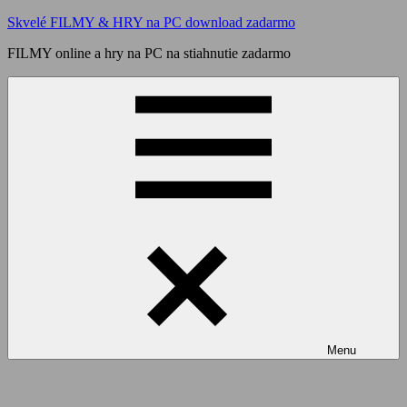
Skip
Skvelé FILMY & HRY na PC download zadarmo
to
FILMY online a hry na PC na stiahnutie zadarmo
content
Menu