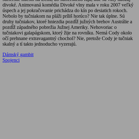
divoké. Animovaná komédia Divoké vlny mala v roku 2007 veľký
úspech a jej pokračovanie prichádza do kín po desiatich rokoch.
Nebolo by tučniakom na pláži príliš horúco? Nie tak úplne. Sú
druhy tučniakov, ktoré hniezdia pozdĺž južných brehov Austrálie a
pozdĺž západného pobrežia Južnej Ameriky. Nehovoriac o
tučniakovi galapágskom, ktorý žije na rovníku. Nemá Cody okolo
očí prehnane extravagantný chochol? Nie, pretože Cody je tučniak
skalný a tí takto jednoducho vyzerajú.
Navigácia
Previous
Dámský gambit
Post:
Next
Spojenci
v
Post:
článku