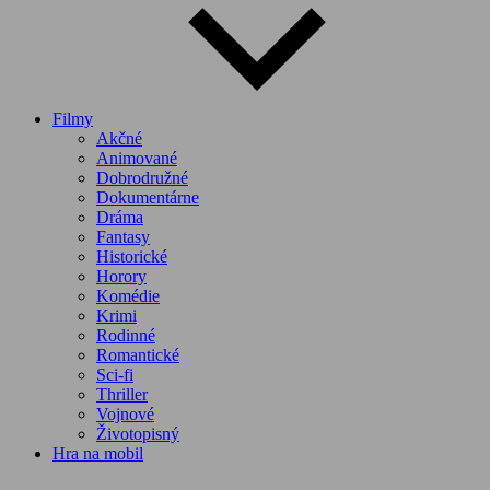
Filmy
Akčné
Animované
Dobrodružné
Dokumentárne
Dráma
Fantasy
Historické
Horory
Komédie
Krimi
Rodinné
Romantické
Sci-fi
Thriller
Vojnové
Životopisný
Hra na mobil