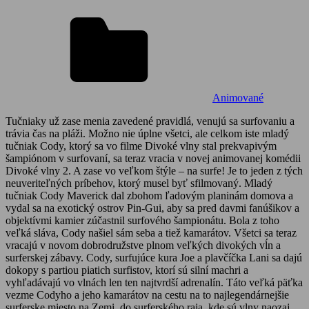
Animované
Tučniaky už zase menia zavedené pravidlá, venujú sa surfovaniu a
trávia čas na pláži. Možno nie úplne všetci, ale celkom iste mladý
tučniak Cody, ktorý sa vo filme Divoké vlny stal prekvapivým
šampiónom v surfovaní, sa teraz vracia v novej animovanej komédii
Divoké vlny 2. A zase vo veľkom štýle – na surfe! Je to jeden z tých
neuveriteľných príbehov, ktorý musel byť sfilmovaný. Mladý
tučniak Cody Maverick dal zbohom ľadovým planinám domova a
vydal sa na exotický ostrov Pin-Gui, aby sa pred davmi fanúšikov a
objektívmi kamier zúčastnil surfového šampionátu. Bola z toho
veľká sláva, Cody našiel sám seba a tiež kamarátov. Všetci sa teraz
vracajú v novom dobrodružstve plnom veľkých divokých vĺn a
surferskej zábavy. Cody, surfujúce kura Joe a plavčíčka Lani sa dajú
dokopy s partiou piatich surfistov, ktorí sú silní machri a
vyhľadávajú vo vlnách len ten najtvrdší adrenalín. Táto veľká päťka
vezme Codyho a jeho kamarátov na cestu na to najlegendárnejšie
surferske miesto na Zemi, do surferského raja, kde sú vlny naozaj