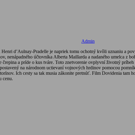
Admin
Henri d’Aulnay-Pradelle je napriek tomu ochotný kvôli uznaniu a pový
kov, nenápadného účtovníka Alberta Maillarda a nadaného umelca z bo
 črepina a príde o kus tváre. Toto znetvorenie ovplyvní životný príbe
postavený na národnom uctievaní vojnových hrdinov pomocou pomníkov
torínov. Ich cesty sa tak musia zákonite pretnúť. Film Dovidenia tam
u cenu.