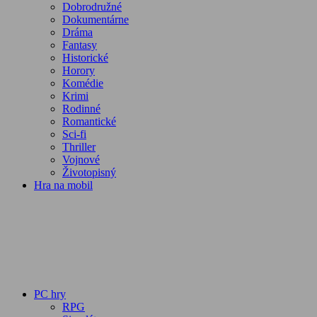
Dobrodružné
Dokumentárne
Dráma
Fantasy
Historické
Horory
Komédie
Krimi
Rodinné
Romantické
Sci-fi
Thriller
Vojnové
Životopisný
Hra na mobil
PC hry
RPG