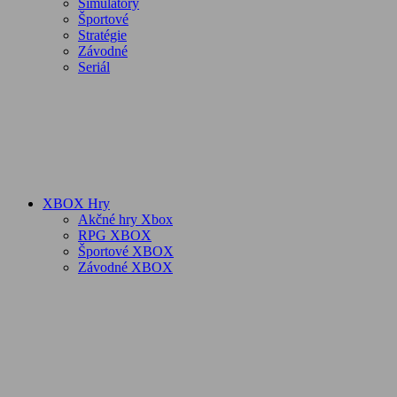
Simulátory
Športové
Stratégie
Závodné
Seriál
XBOX Hry
Akčné hry Xbox
RPG XBOX
Športové XBOX
Závodné XBOX