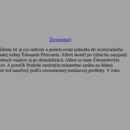
Životopisný
šeniu ísť aj cez mŕtvoly a posiela svoju jednotku do nezmyselného
hatej rodiny Édouarda Péricourta. Albert skončí po výbuchu zasypaný
h oboch vojakov aj po demobilizácii. Albert sa stane Édouardovým
. A poručík Pradelle medzitým nehanebne zarába na štátnej
 hore bol natočený podľa rovnomennej románovej predlohy. V roku