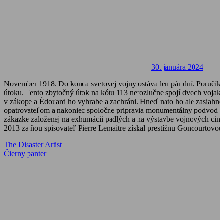
30. januára 2024
November 1918. Do konca svetovej vojny ostáva len pár dní. Poručík 
útoku. Tento zbytočný útok na kótu 113 nerozlučne spojí dvoch voja
v zákope a Édouard ho vyhrabe a zachráni. Hneď nato ho ale zasiahne
opatrovateľom a nakoniec spoločne pripravia monumentálny podvod 
zákazke založenej na exhumácii padlých a na výstavbe vojnových cin
2013 za ňou spisovateľ Pierre Lemaitre získal prestížnu Goncourtovo
Navigácia
Previous
The Disaster Artist
Post:
Next
Čierny panter
v
Post:
článku