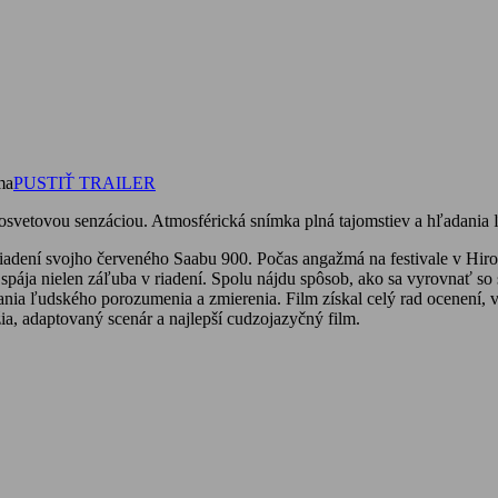
ma
PUSTIŤ TRAILER
losvetovou senzáciou. Atmosférická snímka plná tajomstiev a hľadania
v riadení svojho červeného Saabu 900. Počas angažmá na festivale v H
spája nielen záľuba v riadení. Spolu nájdu spôsob, ako sa vyrovnať so 
ia ľudského porozumenia a zmierenia. Film získal celý rad ocenení, v
žia, adaptovaný scenár a najlepší cudzojazyčný film.