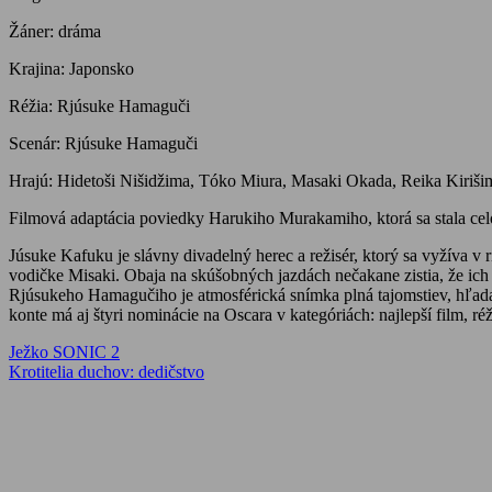
Žáner: dráma
Krajina: Japonsko
Réžia: Rjúsuke Hamaguči
Scenár: Rjúsuke Hamaguči
Hrajú: Hidetoši Nišidžima, Tóko Miura, Masaki Okada, Reika Kiriši
Filmová adaptácia poviedky Harukiho Murakamiho, ktorá sa stala ce
Júsuke Kafuku je slávny divadelný herec a režisér, ktorý sa vyžíva 
vodičke Misaki. Obaja na skúšobných jazdách nečakane zistia, že ich 
Rjúsukeho Hamagučiho je atmosférická snímka plná tajomstiev, hľadan
konte má aj štyri nominácie na Oscara v kategóriách: najlepší film, ré
Navigácia
Previous
Ježko SONIC 2
Post:
Next
Krotitelia duchov: dedičstvo
v
Post:
článku