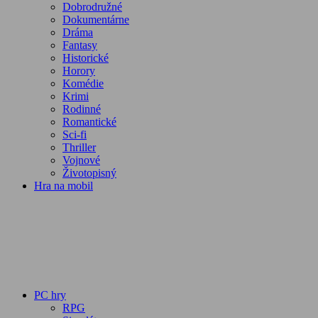
Dobrodružné
Dokumentárne
Dráma
Fantasy
Historické
Horory
Komédie
Krimi
Rodinné
Romantické
Sci-fi
Thriller
Vojnové
Životopisný
Hra na mobil
PC hry
RPG