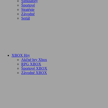
Simulátory
Športové
Stratégie
Závodné
Seriál
XBOX Hry
Akčné hry Xbox
RPG XBOX
Športové XBOX
Závodné XBOX