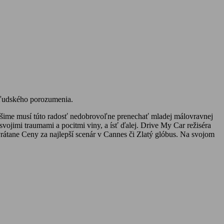
 ľudského porozumenia.
irošime musí túto radosť nedobrovoľne prenechať mladej málovravnej
svojimi traumami a pocitmi viny, a ísť ďalej. Drive My Car režiséra
rátane Ceny za najlepší scenár v Cannes či Zlatý glóbus. Na svojom