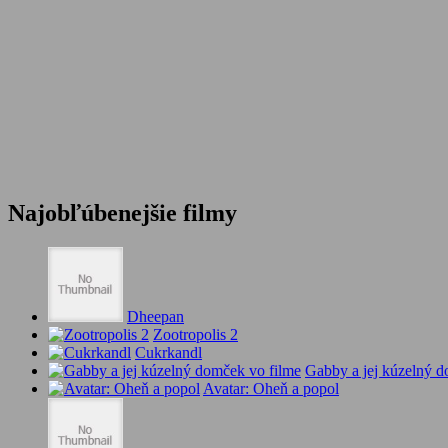
Najobľúbenejšie filmy
Dheepan
Zootropolis 2
Cukrkandl
Gabby a jej kúzelný d
Avatar: Oheň a popol