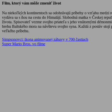
Film, ktorý vám môže zmeniť život
Na niekoľkých kontinentoch sa odohrávajú príbehy o vzťahu medzi rodi
vydáva sa s ňou na cestu do Himalájí. Slobodná matka v Českej repub
života. Spisovateľ vezme svojho priateľa s jeho vnútornými démonmi
brehu Baltského mora na návštevu svojho syna. Každá z postáv stojí 
veľkého príbehu.
Navigácia
Previous
Simpsonovci: ikona animovanej zábavy v 700 častiach
Post:
Next
Super Mario Bros. vo filme
v
Post:
článku