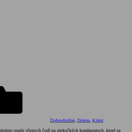
Dobrodružné
,
Dráma
,
Krimi
sleduje osudy rôznych ľudí na niekoľkých kontinentoch, ktoré sa