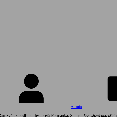
Admin
l Dan Svátek podľa knihy Josefa Formánka. Snímka
Dve slová ako kľúč