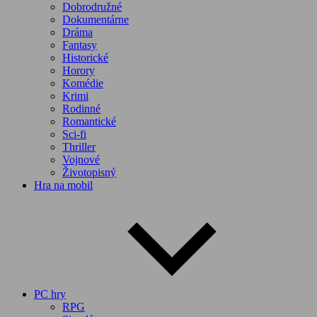
Dobrodružné
Dokumentárne
Dráma
Fantasy
Historické
Horory
Komédie
Krimi
Rodinné
Romantické
Sci-fi
Thriller
Vojnové
Životopisný
Hra na mobil
PC hry
RPG