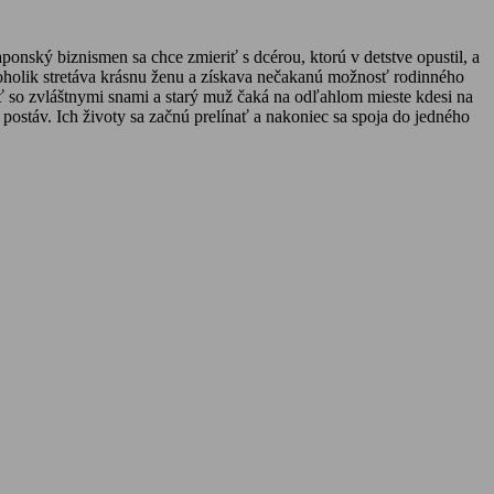
onský biznismen sa chce zmieriť s dcérou, ktorú v detstve opustil, a
koholik stretáva krásnu ženu a získava nečakanú možnosť rodinného
 so zvláštnymi snami a starý muž čaká na odľahlom mieste kdesi na
ostáv. Ich životy sa začnú prelínať a nakoniec sa spoja do jedného