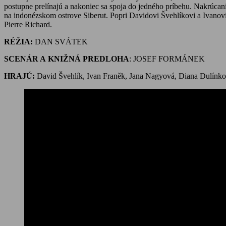
postupne prelínajú a nakoniec sa spoja do jedného príbehu. Nakrúcan
na indonézskom ostrove Siberut. Popri Davidovi Švehlíkovi a Ivanov
Pierre Richard.
RÉŽIA:
DAN SVÁTEK
SCENÁR A KNIŽNÁ PREDLOHA
: JOSEF FORMÁNEK
HRAJÚ:
David Švehlík, Ivan Franěk, Jana Nagyová, Diana Dulínková