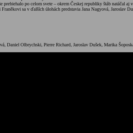
ie prebiehalo po celom svete – okrem Českej republiky štáb natáčal aj
i Franěkovi sa v ďalších úlohách predstavia Jana Nagyová, Jaroslav D
, Daniel Olbrychski, Pierre Richard, Jaroslav Dušek, Marika Šoposká,