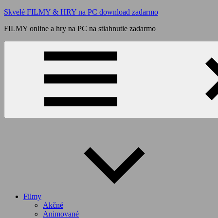
Skip
Skvelé FILMY & HRY na PC download zadarmo
to
FILMY online a hry na PC na stiahnutie zadarmo
content
Filmy
Akčné
Animované