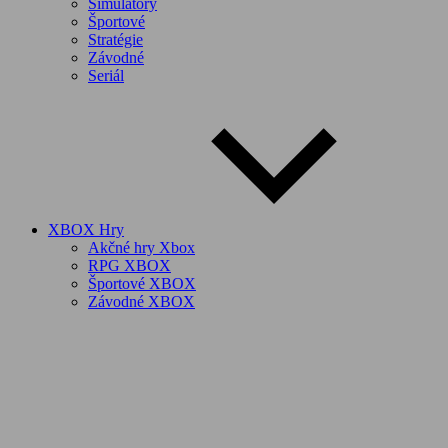
Simulátory
Športové
Stratégie
Závodné
Seriál
XBOX Hry
Akčné hry Xbox
RPG XBOX
Športové XBOX
Závodné XBOX