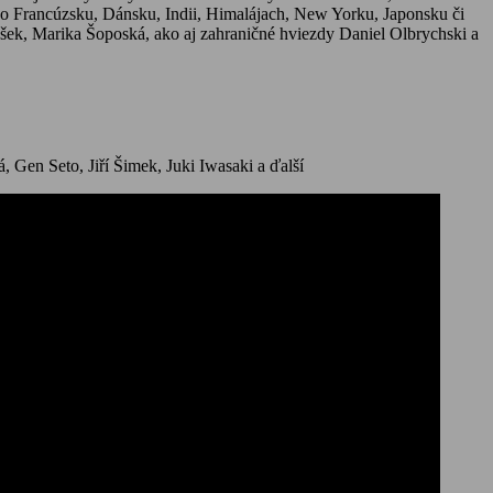
 vo Francúzsku, Dánsku, Indii, Himalájach, New Yorku, Japonsku či
ušek, Marika Šoposká, ako aj zahraničné hviezdy Daniel Olbrychski a
 Gen Seto, Jiří Šimek, Juki Iwasaki a ďalší