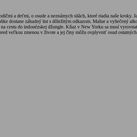
čmi a deťmi, o osude a neznámych silách, ktoré riadia naše kroky. Jap
like dostane záhadný list s dôležitým odkazom. Maliar a vyliečený al
 na cestu do indonézskej džungle. Kňaz v New Yorku sa musí vyrovnať
pred veľkou zmenou v živote a jej činy môžu ovplyvniť osud ostatných p