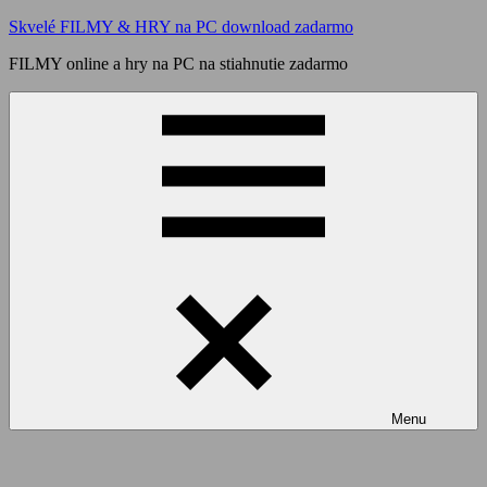
Skip
Skvelé FILMY & HRY na PC download zadarmo
to
FILMY online a hry na PC na stiahnutie zadarmo
content
Menu