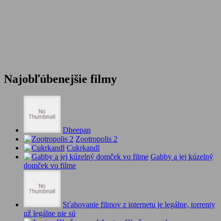
Najobľúbenejšie filmy
Dheepan
Zootropolis 2
Cukrkandl
Gabby a jej kúzelný
domček vo filme
Sťahovanie filmov z internetu je legálne, torrenty
už legálne nie sú