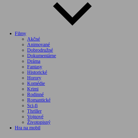
Filmy
Akčné
Animované
Dobrodružné
Dokumentárne
Dráma
Fantasy
Historické
Horory
Komédie
Krimi
Rodinné
Romantické
Sci-fi
Thriller
Vojnové
Životopisný
Hra na mobil