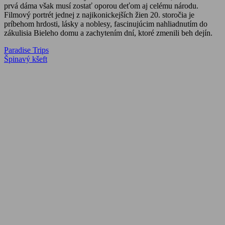
prvá dáma však musí zostať oporou deťom aj celému národu.
Filmový portrét jednej z najikonickejších žien 20. storočia je
príbehom hrdosti, lásky a noblesy, fascinujúcim nahliadnutím do
zákulisia Bieleho domu a zachytením dní, ktoré zmenili beh dejín.
Navigácia
Previous
Paradise Trips
Post:
Next
Špinavý kšeft
v
Post:
článku