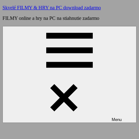
Skip
Skvelé FILMY & HRY na PC download zadarmo
to
FILMY online a hry na PC na stiahnutie zadarmo
content
Menu