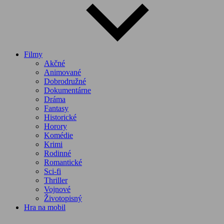
Filmy
Akčné
Animované
Dobrodružné
Dokumentárne
Dráma
Fantasy
Historické
Horory
Komédie
Krimi
Rodinné
Romantické
Sci-fi
Thriller
Vojnové
Životopisný
Hra na mobil