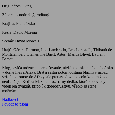
Orig. názov: King
Žáner: dobrodružný, rodinný
Krajina: Francúzsko
Réžia: David Moreau
Scenár: David Moreau
Hrajú: Gérard Darmon, Lou Lambrecht, Leo Lorleac´h, Thibault de
Montalembert, Clémentine Baert, Artus, Marius Blivet, Laurent
Bateau
King, levíča určené na prepašovanie, uteká z letiska a nájde útočisko
v dome Inès a Alexa. Brat a sestra potom dostanú bláznivý nápad
vziať ho domov do Afriky, ale prenasledovanie colníkov im život
neuľahčuje. Keď sa Max, ich rozmarný dedko, ktorého dovtedy
videli len dvakrát, pripojí k dobrodružstvu, všetko sa stane
možným…
Navigácia
Previous
Hádkovci
Post:
Next
Povedz to psom
v
Post:
článku