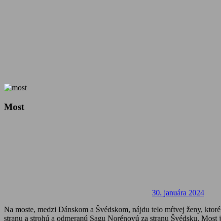
Most
30. januára 2024
Na moste, medzi Dánskom a Švédskom, nájdu telo mŕtvej ženy, ktoré 
stranu a strohú a odmeranú Sagu Norénovú za stranu Švédsku. Most je