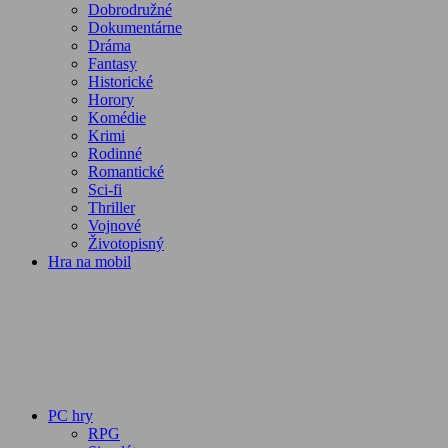
Dobrodružné
Dokumentárne
Dráma
Fantasy
Historické
Horory
Komédie
Krimi
Rodinné
Romantické
Sci-fi
Thriller
Vojnové
Životopisný
Hra na mobil
PC hry
RPG