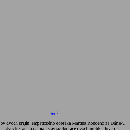
Seriál
ateľov dvoch krajín, empatického dobráka Martina Rohdeho za Dánsku
nia dvoch krajín a najmä úzkej spolupráce dvoch protikladných