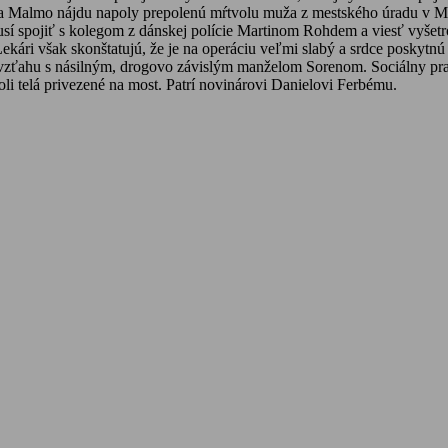
a Malmo nájdu napoly prepolenú mŕtvolu muža z mestského úradu v Mal
a musí spojiť s kolegom z dánskej polície Martinom Rohdem a viesť vyš
ekári však skonštatujú, že je na operáciu veľmi slabý a srdce poskyt
o vzťahu s násilným, drogovo závislým manželom Sorenom. Sociálny pr
li telá privezené na most. Patrí novinárovi Danielovi Ferbému.