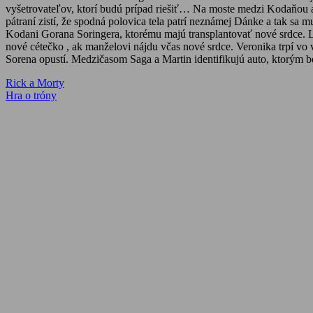
vyšetrovateľov, ktorí budú prípad riešiť… Na moste medzi Kodaňou 
pátraní zistí, že spodná polovica tela patrí neznámej Dánke a tak s
Kodani Gorana Soringera, ktorému majú transplantovať nové srdce. L
nové cétečko , ak manželovi nájdu včas nové srdce. Veronika trpí v
Sorena opustí. Medzičasom Saga a Martin identifikujú auto, ktorým bo
Navigácia
Previous
Rick a Morty
Post:
Next
Hra o tróny
v
Post:
článku