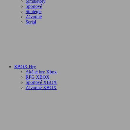
Simulátory
Športové
Stratégie
Závodné
Seriál
XBOX Hry
Akčné hry Xbox
RPG XBOX
Športové XBOX
Závodné XBOX