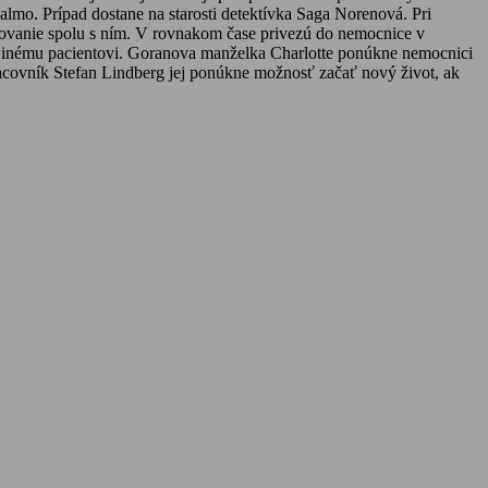
mo. Prípad dostane na starosti detektívka Saga Norenová. Pri
etrovanie spolu s ním. V rovnakom čase privezú do nemocnice v
nú inému pacientovi. Goranova manželka Charlotte ponúkne nemocnici
acovník Stefan Lindberg jej ponúkne možnosť začať nový život, ak