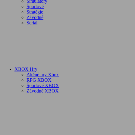
Simulátory
Športové
Stratégie
Závodné
Seriál
XBOX Hry
Akčné hry Xbox
RPG XBOX
Športové XBOX
Závodné XBOX