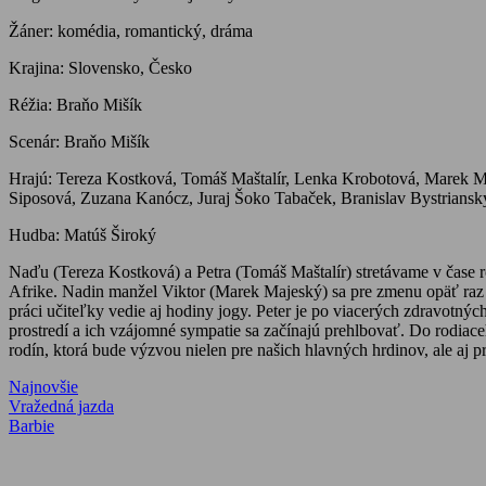
Žáner: komédia, romantický, dráma
Krajina: Slovensko, Česko
Réžia: Braňo Mišík
Scenár: Braňo Mišík
Hrajú: Tereza Kostková, Tomáš Maštalír, Lenka Krobotová, Marek Ma
Siposová, Zuzana Kanócz, Juraj Šoko Tabaček, Branislav Bystriansk
Hudba: Matúš Široký
Naďu (Tereza Kostková) a Petra (Tomáš Maštalír) stretávame v čase 
Afrike. Nadin manžel Viktor (Marek Majeský) sa pre zmenu opäť raz 
práci učiteľky vedie aj hodiny jogy. Peter je po viacerých zdravotn
prostredí a ich vzájomné sympatie sa začínajú prehlbovať. Do rodiaceho
rodín, ktorá bude výzvou nielen pre našich hlavných hrdinov, ale aj 
Najnovšie
Navigácia
Previous
Vražedná jazda
Post:
Next
Barbie
v
Post:
článku