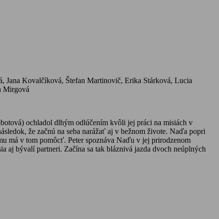
 Jana Kovalčíková, Štefan Martinovič, Erika Stárková, Lucia
a Mirgová
otová) ochladol dlhým odlúčením kvôli jej práci na misiách v
ásledok, že začnú na seba narážať aj v bežnom živote. Naďa popri
ga mu má v tom pomôcť. Peter spoznáva Naďu v jej prirodzenom
sia aj bývalí partneri. Začína sa tak bláznivá jazda dvoch neúplných