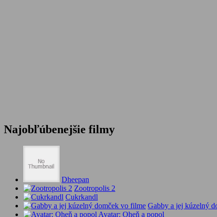
Najobľúbenejšie filmy
Dheepan
Zootropolis 2
Cukrkandl
Gabby a jej kúzelný d
Avatar: Oheň a popol