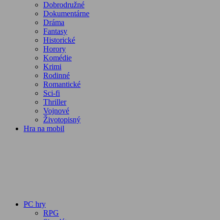
Dobrodružné
Dokumentárne
Dráma
Fantasy
Historické
Horory
Komédie
Krimi
Rodinné
Romantické
Sci-fi
Thriller
Vojnové
Životopisný
Hra na mobil
PC hry
RPG