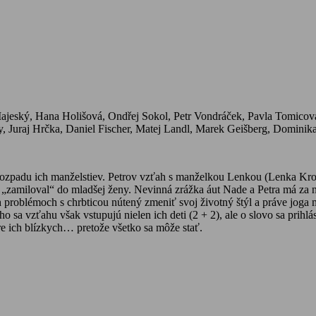
jeský, Hana Holišová, Ondřej Sokol, Petr Vondráček, Pavla Tomicová,
y, Juraj Hrčka, Daniel Fischer, Matej Landl, Marek Geišberg, Dominik
rozpadu ich manželstiev. Petrov vzťah s manželkou Lenkou (Lenka Krob
„zamiloval“ do mladšej ženy. Nevinná zrážka áut Nade a Petra má za n
ých problémoch s chrbticou nútený zmeniť svoj životný štýl a práve jo
 sa vzťahu však vstupujú nielen ich deti (2 + 2), ale o slovo sa prihlá
pre ich blízkych… pretože všetko sa môže stať.