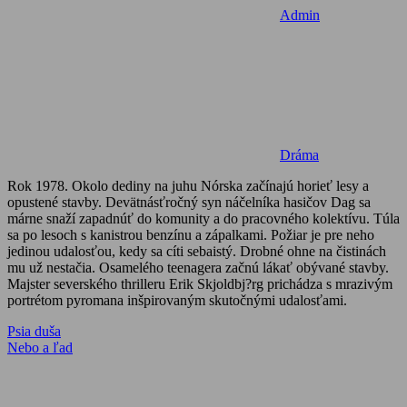
Admin
Dráma
Rok 1978. Okolo dediny na juhu Nórska začínajú horieť lesy a
opustené stavby. Devätnásťročný syn náčelníka hasičov Dag sa
márne snaží zapadnúť do komunity a do pracovného kolektívu. Túla
sa po lesoch s kanistrou benzínu a zápalkami. Požiar je pre neho
jedinou udalosťou, kedy sa cíti sebaistý. Drobné ohne na čistinách
mu už nestačia. Osamelého teenagera začnú lákať obývané stavby.
Majster severského thrilleru Erik Skjoldbj?rg prichádza s mrazivým
portrétom pyromana inšpirovaným skutočnými udalosťami.
Navigácia
Previous
Psia duša
Post:
Next
Nebo a ľad
v
Post:
článku