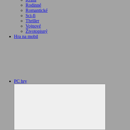
Rodinné
Romantické
Sci-fi
Thriller
Vojnové
Životopisný
Hra na mobil
PC hry
Expand
child
menu