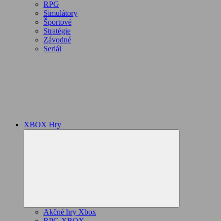
RPG
Simulátory
Športové
Stratégie
Závodné
Seriál
XBOX Hry
Expand
child
menu
Akčné hry Xbox
RPG XBOX