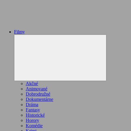
Filmy
Expand
child
menu
Akčné
Animované
Dobrodružné
Dokumentárne
Dráma
Fantasy
Historické
Horory
Komédie
Krimi