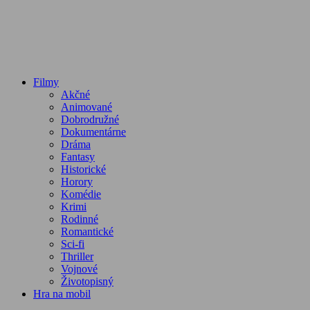
Filmy
Akčné
Animované
Dobrodružné
Dokumentárne
Dráma
Fantasy
Historické
Horory
Komédie
Krimi
Rodinné
Romantické
Sci-fi
Thriller
Vojnové
Životopisný
Hra na mobil