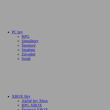
PC hry
RPG
Simulátory
Športové
Stratégie
Závodné
Seriál
XBOX Hry
Akčné hry Xbox
RPG XBOX
Športové XBOX