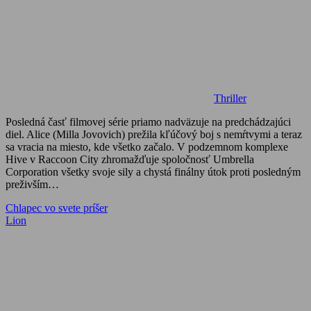
Thriller
Posledná časť filmovej série priamo nadväzuje na predchádzajúci
diel. Alice (Milla Jovovich) prežila kľúčový boj s nemŕtvymi a teraz
sa vracia na miesto, kde všetko začalo. V podzemnom komplexe
Hive v Raccoon City zhromažďuje spoločnosť Umbrella
Corporation všetky svoje sily a chystá finálny útok proti posledným
preživším…
Navigácia
Previous
Chlapec vo svete príšer
Post:
Next
Lion
v
Post:
článku