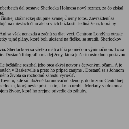
berbatch dal postave Sherlocka Holmesa nový rozmer, za čo získal
te.
ínskej zločineckej skupine zvanej Čierny lotos. Zavraždení sa
jú na miestach činu alebo v ich blízkosti. Jediná žena, ktorá by
Ani sa však nenazdá a začnú sa diať veci. Centrom Londýna otrasie
ajné plány, ktoré boli uložené na fleške, sa stratili. Sherlockov
ivia. Sherlockovi sa všetko máli a túži po niečom výnimočnom. To sa
. Dostanú fotografiu mladej ženy, ktorá je často ústrednou postavou
e beštiálne roztrhal jeho otca akýsi netvor s červenými očami. A je
tách v Baskerville a preto ho prípad zaujme . Dostanú sa s Johnom
ného života sa rozhodnú záhadu vyriešiť.
 Toweru, kde sú uložené korunovačné klenoty, do trezoru Centrálnej
erlocka, ktorý nevie prísť na to, ako to urobil. Moriarty sa dokonca
ojom živote, ktorá ho zrejme privedie do záhuby.