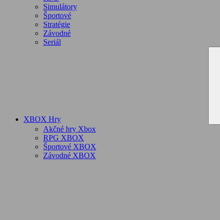
Simulátory
Športové
Stratégie
Závodné
Seriál
XBOX Hry
Akčné hry Xbox
RPG XBOX
Športové XBOX
Závodné XBOX