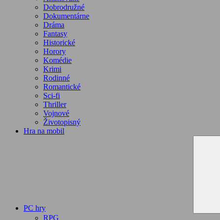
Dobrodružné
Dokumentárne
Dráma
Fantasy
Historické
Horory
Komédie
Krimi
Rodinné
Romantické
Sci-fi
Thriller
Vojnové
Životopisný
Hra na mobil
PC hry
RPG