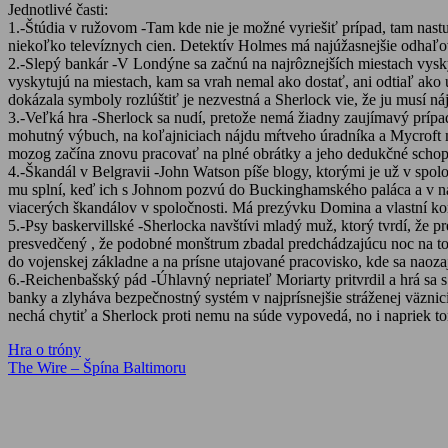
Jednotlivé časti:
1.-Štúdia v ružovom -Tam kde nie je možné vyriešiť prípad, tam na
niekoľko televíznych cien. Detektív Holmes má najúžasnejšie odhaľo
2.-Slepý bankár -V Londýne sa začnú na najrôznejších miestach vysky
vyskytujú na miestach, kam sa vrah nemal ako dostať, ani odtiaľ ako 
dokázala symboly rozlúštiť je nezvestná a Sherlock vie, že ju musí náj
3.-Veľká hra -Sherlock sa nudí, pretože nemá žiadny zaujímavý príp
mohutný výbuch, na koľajniciach nájdu mŕtveho úradníka a Mycroft mu
mozog začína znovu pracovať na plné obrátky a jeho dedukčné schop
4.-Škandál v Belgravii -John Watson píše blogy, ktorými je už v spol
mu splní, keď ich s Johnom pozvú do Buckinghamského paláca a v najp
viacerých škandálov v spoločnosti. Má prezývku Domina a vlastní ko
5.-Psy baskervillské -Sherlocka navštívi mladý muž, ktorý tvrdí, že p
presvedčený , že podobné monštrum zbadal predchádzajúcu noc na tom
do vojenskej základne a na prísne utajované pracovisko, kde sa nao
6.-Reichenbašský pád -Úhlavný nepriateľ Moriarty pritvrdil a hrá s
banky a zlyháva bezpečnostný systém v najprísnejšie stráženej väznici
nechá chytiť a Sherlock proti nemu na súde vypovedá, no i napriek to
Navigácia
Previous
Hra o tróny
Post:
Next
The Wire – Špína Baltimoru
v
Post:
článku