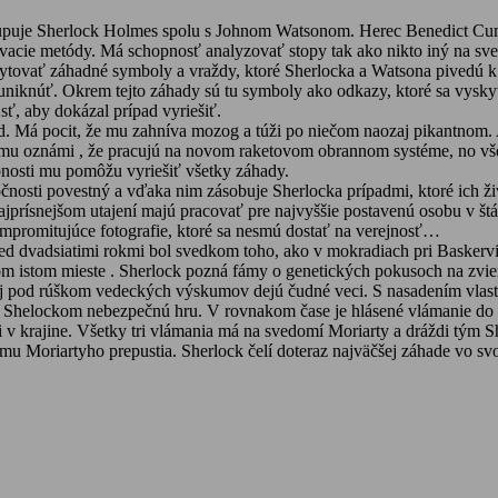
stupuje Sherlock Holmes spolu s Johnom Watsonom. Herec Benedict Cum
vacie metódy. Má schopnosť analyzovať stopy tak ako nikto iný na sve
tovať záhadné symboly a vraždy, ktoré Sherlocka a Watsona pivedú k č
uniknúť. Okrem tejto záhady sú tu symboly ako odkazy, ktoré sa vyskytu
sť, aby dokázal prípad vyriešiť.
ad. Má pocit, že mu zahníva mozog a túži po niečom naozaj pikantnom. 
 oznámi , že pracujú na novom raketovom obrannom systéme, no všetky t
nosti mu pomôžu vyriešiť všetky záhady.
očnosti povestný a vďaka nim zásobuje Sherlocka prípadmi, ktoré ich ž
rísnejšom utajení majú pracovať pre najvyššie postavenú osobu v štáte
mpromitujúce fotografie, ktoré sa nesmú dostať na verejnosť…
red dvadsiatimi rokmi bol svedkom toho, ako v mokradiach pri Baskervill
 istom mieste . Sherlock pozná fámy o genetických pokusoch na zviera
zaj pod rúškom vedeckých výskumov dejú čudné veci. S nasadením vlast
a s Shelockom nebezpečnú hru. V rovnakom čase je hlásené vlámanie do
 v krajine. Všetky tri vlámania má na svedomí Moriarty a dráždi tým Sh
mu Moriartyho prepustia. Sherlock čelí doteraz najväčšej záhade vo sv