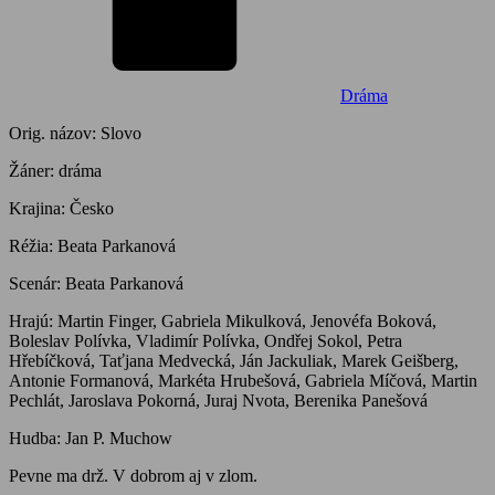
Dráma
Orig. názov: Slovo
Žáner: dráma
Krajina: Česko
Réžia: Beata Parkanová
Scenár: Beata Parkanová
Hrajú: Martin Finger, Gabriela Mikulková, Jenovéfa Boková,
Boleslav Polívka, Vladimír Polívka, Ondřej Sokol, Petra
Hřebíčková, Taťjana Medvecká, Ján Jackuliak, Marek Geišberg,
Antonie Formanová, Markéta Hrubešová, Gabriela Míčová, Martin
Pechlát, Jaroslava Pokorná, Juraj Nvota, Berenika Panešová
Hudba: Jan P. Muchow
Pevne ma drž. V dobrom aj v zlom.