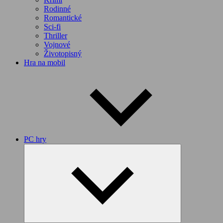
Rodinné
Romantické
Sci-fi
Thriller
Vojnové
Životopisný
Hra na mobil
PC hry
Expand
child
menu