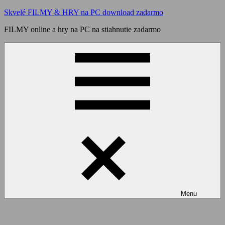
Skip
Skvelé FILMY & HRY na PC download zadarmo
to
FILMY online a hry na PC na stiahnutie zadarmo
content
Menu