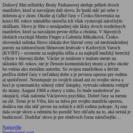
Dobový film režisérky Beaty Parkanovej sleduje príbeh dvoch
manželov, ktorí si navzájom dali slovo, že budú stáť pri sebe v
dobrom aj v zlom. Okolie aj ťažké časy v Česko-Slovensku na
konci 60. rokov minulého storočia ich však vystavujú náročným
skúškam. Slovo je film o nenápadnej sile lásky dvoch rozdielnych
manželov, ktorí sa navzájom pevne držia a chránia. V hlavných
úlohách excelujú Martin Finger a Gabriela Mikulková. Česko-
slovenská snímka Slovo získala dve hlavné ceny od medzinárodnej
poroty na tohtoročnom filmovom festivale v Karlových Varoch
(KVIFF) – ocenenie za najlepšiu réžiu a za najlepší mužský herecký
výkon v hlavnej úlohe. Václav je notárom v malom meste na
sklonku 60. rokov, nie je členom komunistickej strany a jeho okolie
ho vníma ako morálnu autoritu. So svojou manželkou a deťmi
prežíva dobré časy v neľahkej dobe a je pevnou oporou pre rodinu
aj spoločnosť. Neustupuje zo svojich zásad ani zo svojho slova a
hoci je systematicky nútený robiť ústupky, vytrvalo odmieta vstúpiť
do strany. August 1968 a obavy z toho, čo bude nasledovať po
okupácii, však nalomia Václavovu psychiku. Dobré časy sa menia
na zlé. Teraz je to Věra, kto sa stáva pre svojho manžela oporou,
dodáva mu silu stáť pevne na nohách a drží rodinu pokope. Aj ona
dala svoje slovo a odmieta ho porušiť bez ohľadu na to, aká neistá je
budúcnosť. Dodržať slovo je pre obidvoch čoraz náročnejšie…
Najnovšie
Previous
Neobyčajný svet