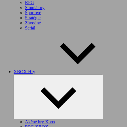
RPG
Simulátory
Športové
Stratégie
Závodné
Seriál
XBOX Hry
Expand
child
menu
Akčné hry Xbox
RPG XBOX