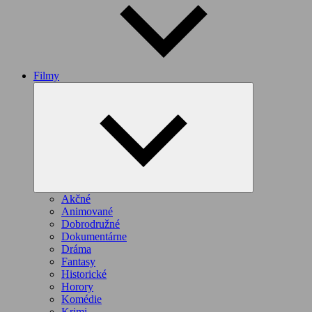
Filmy
Expand
child
menu
Akčné
Animované
Dobrodružné
Dokumentárne
Dráma
Fantasy
Historické
Horory
Komédie
Krimi