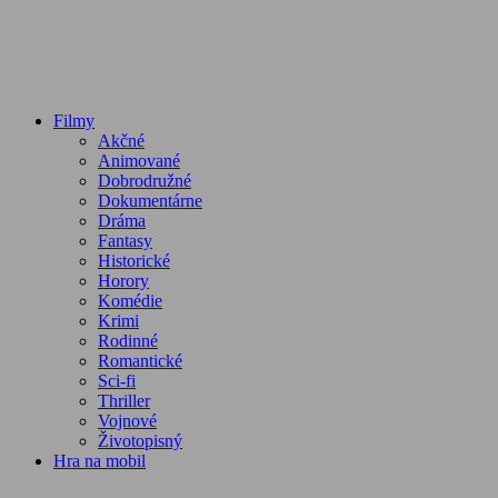
Filmy
Akčné
Animované
Dobrodružné
Dokumentárne
Dráma
Fantasy
Historické
Horory
Komédie
Krimi
Rodinné
Romantické
Sci-fi
Thriller
Vojnové
Životopisný
Hra na mobil