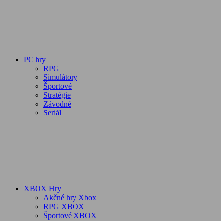
PC hry
RPG
Simulátory
Športové
Stratégie
Závodné
Seriál
XBOX Hry
Akčné hry Xbox
RPG XBOX
Športové XBOX