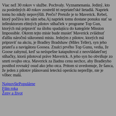
Viac než 30 rokov v službe. Pochvaly. Vyznamenania. Jediný, kto
za posledných 40 rokov zostrelil tri nepriateľské lietadlá. Napriek
tomu ho nikdy nepovýšili. Prečo? Pretože je to Maverick. Rebel,
ktorý počúva len sám seba.Aj napriek tomu dostane ponuku stať sa
inštruktorom elitných pilotov stíhačiek v programe Top Gun,
ktorých má pripraviť na úlohu spadajúcu do kategórie Mission
Impossible. Okrem tejto misie bude musieť Maverick zvládnuť
ďalšiu náročnú súkromnú misiu. Jedným z pilotov, ktorých má
pripraviť na akciu, je Bradley Bradshaw (Miles Teller), syn jeho
priateľa a navigátora Goosea. Znalci prvého Top Gunu, vedia, že
Goose zahynul, keď sa neúspešne katapultoval z neovládateľnej
stíhačky, ktorú pilotoval práve Maverick. A jeho syn ho obviňuje zo
smrti svojho otca. Maverick za žiadnu cenu nechce, aby Bradleyho
postihol rovnaký osud ako jeho otca. Pritom si uvedomuje, že šanca,
že jeden z pilotov plánovanú leteckú operáciu neprežije, nie je
vôbec malá.
Najnovšie
Populárne
Navigácia
Previous
Film roka
Post:
Next
Ženy a život
v
Post:
článku