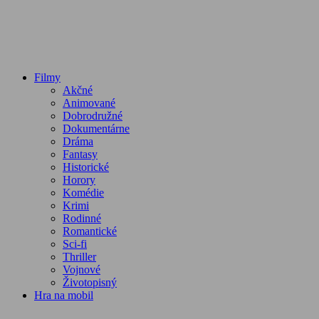
Filmy
Akčné
Animované
Dobrodružné
Dokumentárne
Dráma
Fantasy
Historické
Horory
Komédie
Krimi
Rodinné
Romantické
Sci-fi
Thriller
Vojnové
Životopisný
Hra na mobil