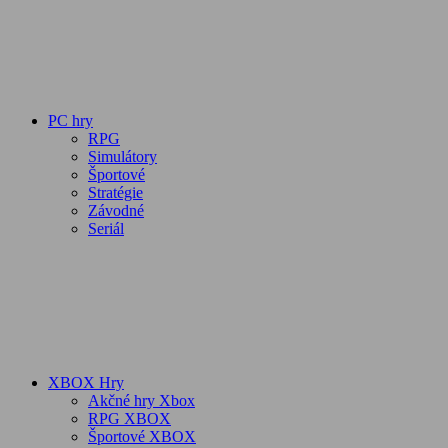
PC hry
RPG
Simulátory
Športové
Stratégie
Závodné
Seriál
XBOX Hry
Akčné hry Xbox
RPG XBOX
Športové XBOX