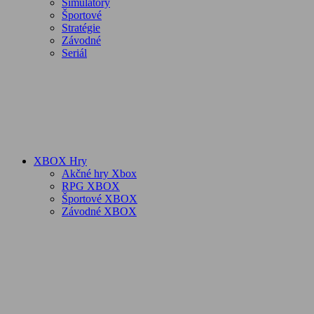
Simulátory
Športové
Stratégie
Závodné
Seriál
XBOX Hry
Akčné hry Xbox
RPG XBOX
Športové XBOX
Závodné XBOX