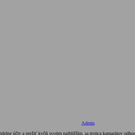
Admin
idelne účty a prežiť kvôli svojim najbližším, sa trojica kamarátov odho