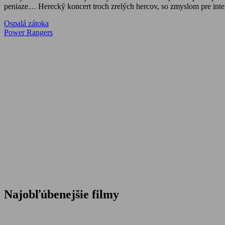
peniaze… Herecký koncert troch zrelých hercov, so zmyslom pre inte
Navigácia
Previous
Ospalá zátoka
Post:
Next
Power Rangers
v
Post:
článku
Najobľúbenejšie filmy