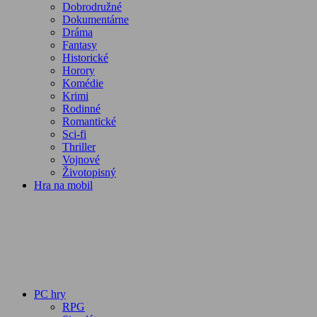
Dobrodružné
Dokumentárne
Dráma
Fantasy
Historické
Horory
Komédie
Krimi
Rodinné
Romantické
Sci-fi
Thriller
Vojnové
Životopisný
Hra na mobil
PC hry
RPG