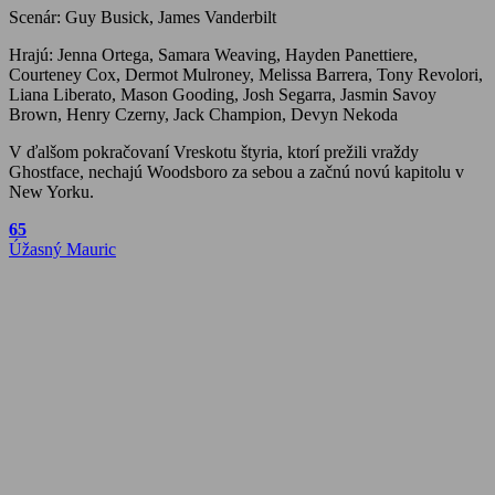
Scenár: Guy Busick, James Vanderbilt
Hrajú: Jenna Ortega, Samara Weaving, Hayden Panettiere,
Courteney Cox, Dermot Mulroney, Melissa Barrera, Tony Revolori,
Liana Liberato, Mason Gooding, Josh Segarra, Jasmin Savoy
Brown, Henry Czerny, Jack Champion, Devyn Nekoda
V ďalšom pokračovaní Vreskotu štyria, ktorí prežili vraždy
Ghostface, nechajú Woodsboro za sebou a začnú novú kapitolu v
New Yorku.
Navigácia
Previous
65
Post:
Next
Úžasný Mauric
v
Post:
článku