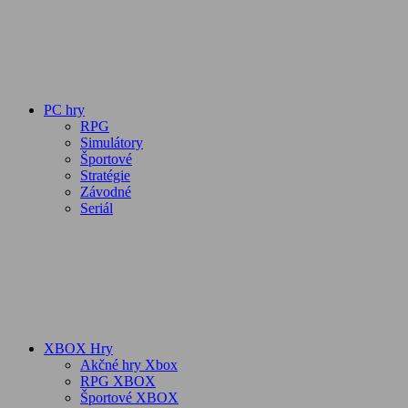
PC hry
RPG
Simulátory
Športové
Stratégie
Závodné
Seriál
XBOX Hry
Akčné hry Xbox
RPG XBOX
Športové XBOX