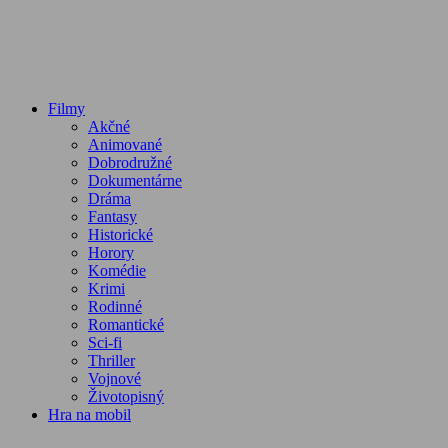
Filmy
Akčné
Animované
Dobrodružné
Dokumentárne
Dráma
Fantasy
Historické
Horory
Komédie
Krimi
Rodinné
Romantické
Sci-fi
Thriller
Vojnové
Životopisný
Hra na mobil