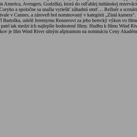
 America, Avengers, Godzilla), ktorá do odľahlej indiánskej rezervác
 Coryho a spoločne sa snažia vyriešiť záhadnú smrť… Režisér a scenár
festivale v Cannes, a zároveň bol nominovaný v kategórii „Zlatá kame
 Jiří Bartoška, udelil Jeremymu Rennerovi za jeho herecký výkon vo fi
 a patrí tak medzi ich najlepšie hodnotené filmy. Hudbu k filmu Wind R
ikov je film Wind River silným ašpirantom na nomináciu Ceny Akadém