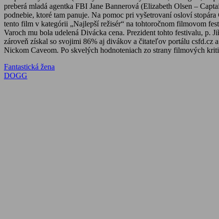
preberá mladá agentka FBI Jane Bannerová (Elizabeth Olsen – Captain
podnebie, ktoré tam panuje. Na pomoc pri vyšetrovaní osloví stopára
tento film v kategórii „Najlepší režisér“ na tohtoročnom filmovom 
Varoch mu bola udelená Divácka cena. Prezident tohto festivalu, p.
zároveň získal so svojimi 86% aj divákov a čitateľov portálu csfd.cz
Nickom Caveom. Po skvelých hodnoteniach zo strany filmových krit
Navigácia
Previous
Fantastická žena
Post:
Next
DOGG
v
Post:
článku