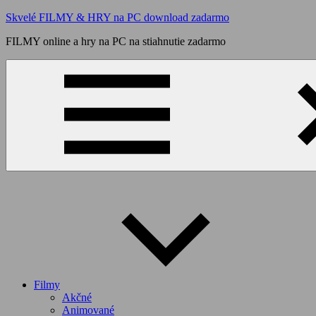
Skip
Skvelé FILMY & HRY na PC download zadarmo
to
FILMY online a hry na PC na stiahnutie zadarmo
content
Filmy
Akčné
Animované