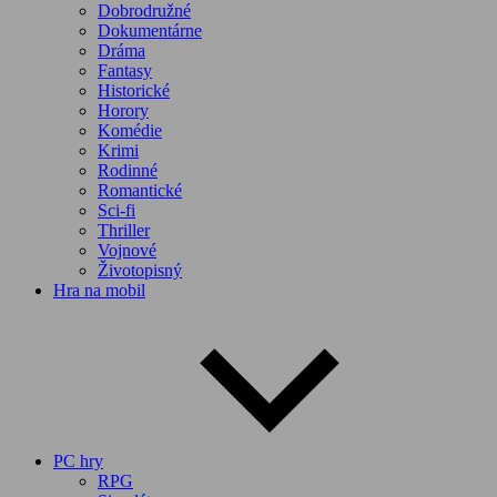
Dobrodružné
Dokumentárne
Dráma
Fantasy
Historické
Horory
Komédie
Krimi
Rodinné
Romantické
Sci-fi
Thriller
Vojnové
Životopisný
Hra na mobil
PC hry
RPG