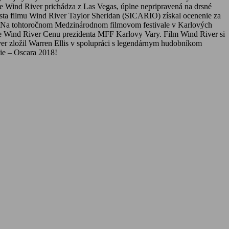
ie Wind River prichádza z Las Vegas, úplne nepripravená na drsné
ista filmu Wind River Taylor Sheridan (SICARIO) získal ocenenie za
ra“. Na tohtoročnom Medzinárodnom filmovom festivale v Karlových
lme Wind River Cenu prezidenta MFF Karlovy Vary. Film Wind River si
iver zložil Warren Ellis v spolupráci s legendárnym hudobníkom
ie – Oscara 2018!