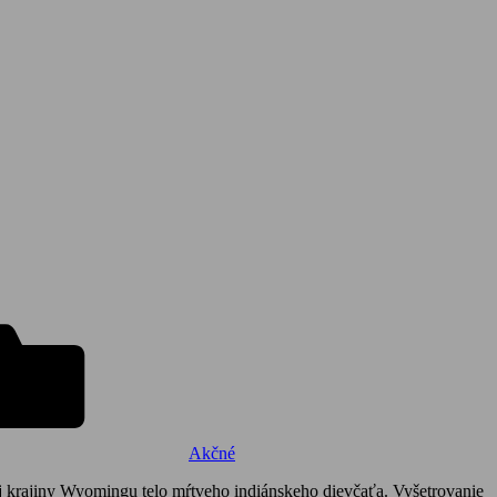
Akčné
j krajiny Wyomingu telo mŕtveho indiánskeho dievčaťa. Vyšetrovanie