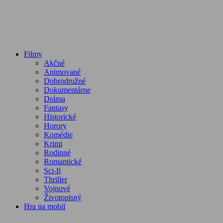
Filmy
Akčné
Animované
Dobrodružné
Dokumentárne
Dráma
Fantasy
Historické
Horory
Komédie
Krimi
Rodinné
Romantické
Sci-fi
Thriller
Vojnové
Životopisný
Hra na mobil