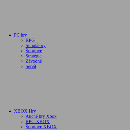
PC hry
RPG
Simulátory
Športové
Stratégie
Závodné
Seriál
XBOX Hry
Akčné hry Xbox
RPG XBOX
Športové XBOX