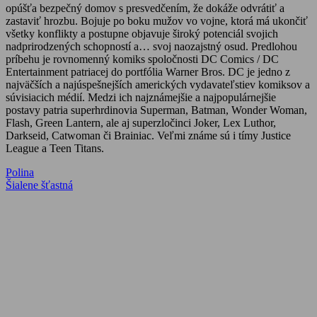
opúšťa bezpečný domov s presvedčením, že dokáže odvrátiť a
zastaviť hrozbu. Bojuje po boku mužov vo vojne, ktorá má ukončiť
všetky konflikty a postupne objavuje široký potenciál svojich
nadprirodzených schopností a… svoj naozajstný osud. Predlohou
príbehu je rovnomenný komiks spoločnosti DC Comics / DC
Entertainment patriacej do portfólia Warner Bros. DC je jedno z
najväčších a najúspešnejších amerických vydavateľstiev komiksov a
súvisiacich médií. Medzi ich najznámejšie a najpopulárnejšie
postavy patria superhrdinovia Superman, Batman, Wonder Woman,
Flash, Green Lantern, ale aj superzločinci Joker, Lex Luthor,
Darkseid, Catwoman či Brainiac. Veľmi známe sú i tímy Justice
League a Teen Titans.
Navigácia
Previous
Polina
Post:
Next
Šialene šťastná
v
Post:
článku