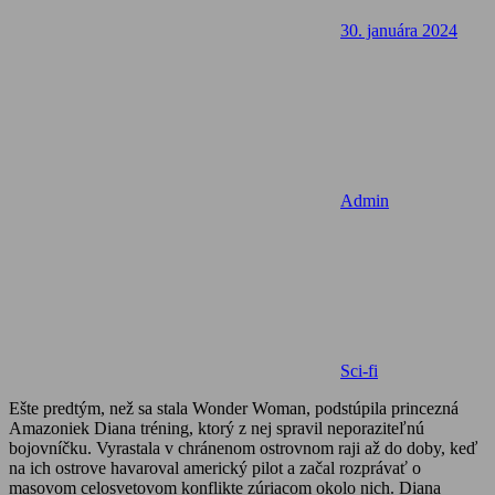
30. januára 2024
Admin
Sci-fi
Ešte predtým, než sa stala Wonder Woman, podstúpila princezná
Amazoniek Diana tréning, ktorý z nej spravil neporaziteľnú
bojovníčku. Vyrastala v chránenom ostrovnom raji až do doby, keď
na ich ostrove havaroval americký pilot a začal rozprávať o
masovom celosvetovom konflikte zúriacom okolo nich. Diana