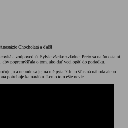
Anastázie Chocholatá a ďalší
covitá a zodpovedná. Sylvie všetko zvládne. Preto sa na ňu ostatní
as, aby popremýšľala o tom, ako dať veci opäť do poriadku.
je ju a nebude sa jej na nič pýtať? Je to šťastná náhoda alebo
aj ona potrebuje kamarátku. Len o tom ešte nevie…