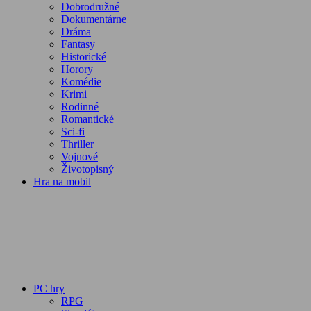
Dobrodružné
Dokumentárne
Dráma
Fantasy
Historické
Horory
Komédie
Krimi
Rodinné
Romantické
Sci-fi
Thriller
Vojnové
Životopisný
Hra na mobil
PC hry
RPG