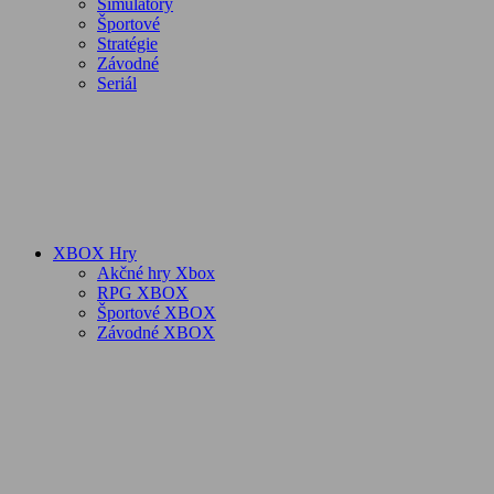
Simulátory
Športové
Stratégie
Závodné
Seriál
XBOX Hry
Akčné hry Xbox
RPG XBOX
Športové XBOX
Závodné XBOX