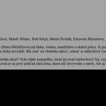
ndová, Marek Němec, Bob Klepl, Martin Pechlát, Elizaveta Maximova, 
 (Petra Hřebíčková) má lásku, rodinu, manželstvo a dobrú prácu. Je pra
ž to ďalej nevydrží. Má chuť od všetkého utiecť, zobrať si oddychový č
hla ukryť? Kde nájde kamarátku, ktorá jej uvarí medovkový čaj, vypoču
ková) je na prvý pohľad silná žena, ktorú nič nevyvedie z miery. Ale 