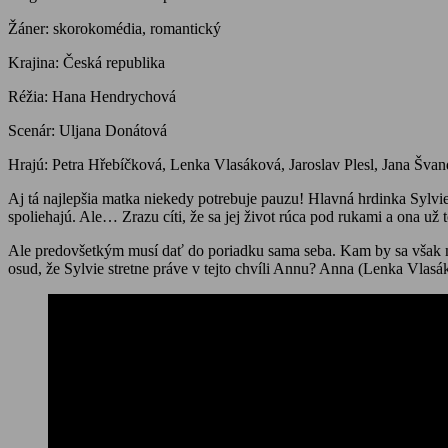
Žáner: skorokomédia, romantický
Krajina: Česká republika
Réžia: Hana Hendrychová
Scenár: Uljana Donátová
Hrajú: Petra Hřebíčková, Lenka Vlasáková, Jaroslav Plesl, Jana Šva
Aj tá najlepšia matka niekedy potrebuje pauzu! Hlavná hrdinka Sylvie
spoliehajú. Ale… Zrazu cíti, že sa jej život rúca pod rukami a ona u
Ale predovšetkým musí dať do poriadku sama seba. Kam by sa však mo
osud, že Sylvie stretne práve v tejto chvíli Annu? Anna (Lenka Vlasá