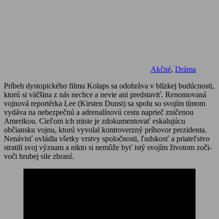
Akčné
,
Dráma
Príbeh dystopického filmu Kolaps sa odohráva v blízkej budúcnosti,
ktorú si väčšina z nás nechce a nevie ani predstaviť. Renomovaná
vojnová reportérka Lee (Kirsten Dunst) sa spolu so svojím tímom
vydáva na nebezpečnú a adrenalínovú cestu naprieč zničenou
Amerikou. Cieľom ich misie je zdokumentovať eskalujúcu
občiansku vojnu, ktorú vyvolal kontroverzný príhovor prezidenta.
Nenávisť ovládla všetky vrstvy spoločnosti, ľudskosť a priateľstvo
stratili svoj význam a nikto si nemôže byť istý svojím životom zoči-
voči hrubej sile zbraní.