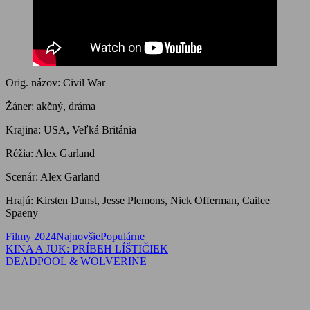
Orig. názov: Civil War
Žáner: akčný, dráma
Krajina: USA, Veľká Británia
Réžia: Alex Garland
Scenár: Alex Garland
Hrajú: Kirsten Dunst, Jesse Plemons, Nick Offerman, Cailee
Spaeny
Filmy 2024
Najnovšie
Populárne
Navigácia
Previous
KINA A JUK: PRÍBEH LÍŠTIČIEK
Post:
Next
DEADPOOL & WOLVERINE
v
Post:
článku