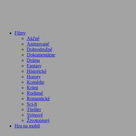
Filmy
Akčné
Animované
Dobrodružné
Dokumentárne
Dráma
Fantasy
Historické
Horory
Komédie
Krimi
Rodinné
Romantické
Sci-fi
Thriller
Vojnové
Životopisný
Hra na mobil