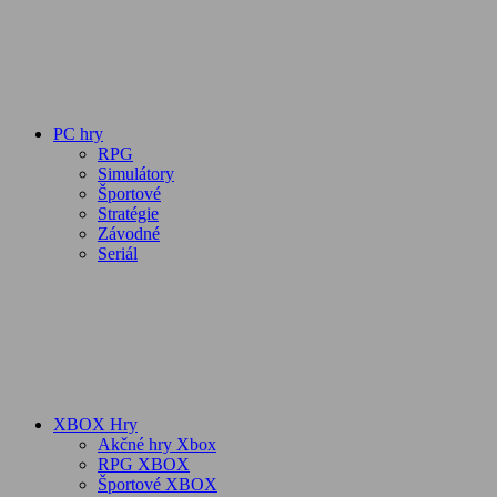
PC hry
RPG
Simulátory
Športové
Stratégie
Závodné
Seriál
XBOX Hry
Akčné hry Xbox
RPG XBOX
Športové XBOX