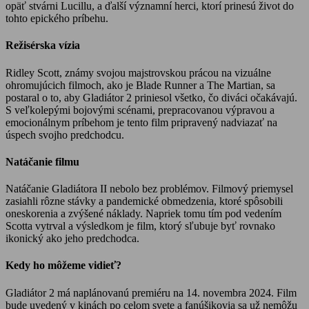
opäť stvárni Lucillu, a ďalší významní herci, ktorí prinesú život do
tohto epického príbehu.
Režisérska vízia
Ridley Scott, známy svojou majstrovskou prácou na vizuálne
ohromujúcich filmoch, ako je Blade Runner a The Martian, sa
postaral o to, aby Gladiátor 2 priniesol všetko, čo diváci očakávajú.
S veľkolepými bojovými scénami, prepracovanou výpravou a
emocionálnym príbehom je tento film pripravený nadviazať na
úspech svojho predchodcu.
Natáčanie filmu
Natáčanie Gladiátora II nebolo bez problémov. Filmový priemysel
zasiahli rôzne stávky a pandemické obmedzenia, ktoré spôsobili
oneskorenia a zvýšené náklady. Napriek tomu tím pod vedením
Scotta vytrval a výsledkom je film, ktorý sľubuje byť rovnako
ikonický ako jeho predchodca.
Kedy ho môžeme vidieť?
Gladiátor 2 má naplánovanú premiéru na 14. novembra 2024. Film
bude uvedený v kinách po celom svete a fanúšikovia sa už nemôžu