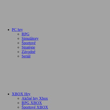
PC hry
RPG
Simulátory
Športové
Stratégie
Závodné
Seriál
XBOX Hry
Akčné hry Xbox
RPG XBOX
Športové XBOX