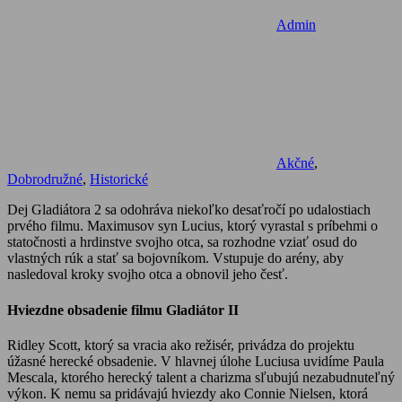
Admin
Akčné
,
Dobrodružné
,
Historické
Dej Gladiátora 2 sa odohráva niekoľko desaťročí po udalostiach
prvého filmu. Maximusov syn Lucius, ktorý vyrastal s príbehmi o
statočnosti a hrdinstve svojho otca, sa rozhodne vziať osud do
vlastných rúk a stať sa bojovníkom. Vstupuje do arény, aby
nasledoval kroky svojho otca a obnovil jeho česť.
Hviezdne obsadenie filmu Gladiátor II
Ridley Scott, ktorý sa vracia ako režisér, privádza do projektu
úžasné herecké obsadenie. V hlavnej úlohe Luciusa uvidíme Paula
Mescala, ktorého herecký talent a charizma sľubujú nezabudnuteľný
výkon. K nemu sa pridávajú hviezdy ako Connie Nielsen, ktorá