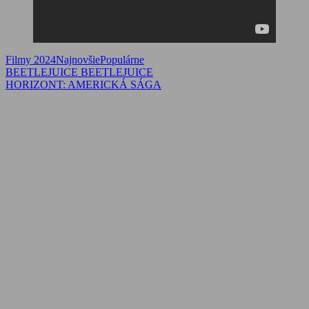
Filmy 2024
Najnovšie
Populárne
Navigácia
Previous
BEETLEJUICE BEETLEJUICE
Post:
Next
HORIZONT: AMERICKÁ SÁGA
v
Post:
článku