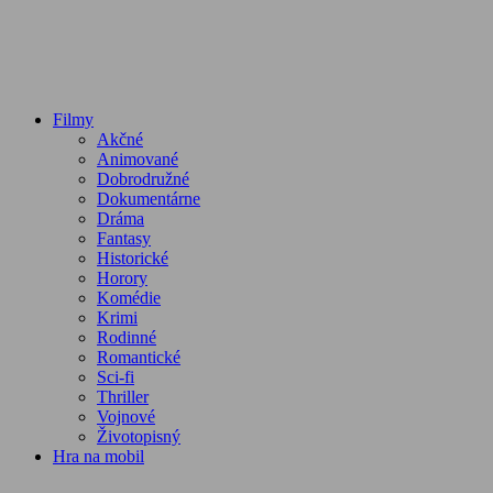
Filmy
Akčné
Animované
Dobrodružné
Dokumentárne
Dráma
Fantasy
Historické
Horory
Komédie
Krimi
Rodinné
Romantické
Sci-fi
Thriller
Vojnové
Životopisný
Hra na mobil