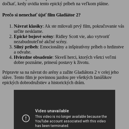
dočkať, kedy uvidia tento epický príbeh na veľkom plátne.
Prečo si nenechať újsť film Gladiátor 2?
Návrat klasiky
: Ak ste milovali prvý film, pokračovanie vás
určite nesklame.
Epické bojové scény
: Ridley Scott vie, ako vytvoriť
nezabudnuteľné akčné scény.
Silný príbeh
: Emocionálny a inšpiratívny príbeh o hrdinstve
a odvahe.
Hviezdne obsadenie
: Skvelí herci, ktorých všetci veľmi
dobre poznáme, prinesú postavy k životu.
Pripravte sa na návrat do arény a zažite Gladiátora 2 v celej jeho
sláve. Tento film je povinnou jazdou pre všetkých fanúšikov
epických dobrodružstiev a historických drám.