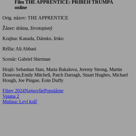
Film THE APPRENTICE: PRÍBEH TRUMPA
online
Orig. názov: THE APPRENTICE
Žáner: dráma, životopisný
Krajina: Kanada, Dánsko, Irsko
Réžia: Ali Abbasi
Scenár: Gabriel Sherman
Hrajú: Sebastian Stan, Maria Bakalova, Jeremy Strong, Martin
Donovan,Emily Mitchell, Patch Darragh, Stuart Hughes, Michael
Hough, Joe Pingue, Eoin Duffy
Filmy 2024
Najnovšie
Populárne
Navigácia
Previous
Vaiana 2
Post:
Next
Mufasa: Leví kráľ
v
Post:
článku