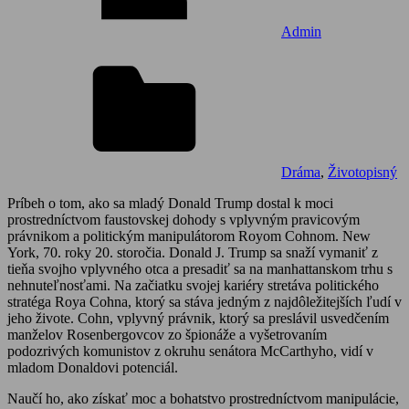
Admin
Dráma
,
Životopisný
Príbeh o tom, ako sa mladý Donald Trump dostal k moci
prostredníctvom faustovskej dohody s vplyvným pravicovým
právnikom a politickým manipulátorom Royom Cohnom. New
York, 70. roky 20. storočia. Donald J. Trump sa snaží vymaniť z
tieňa svojho vplyvného otca a presadiť sa na manhattanskom trhu s
nehnuteľnosťami. Na začiatku svojej kariéry stretáva politického
stratéga Roya Cohna, ktorý sa stáva jedným z najdôležitejších ľudí v
jeho živote. Cohn, vplyvný právnik, ktorý sa preslávil usvedčením
manželov Rosenbergovcov zo špionáže a vyšetrovaním
podozrivých komunistov z okruhu senátora McCarthyho, vidí v
mladom Donaldovi potenciál.
Naučí ho, ako získať moc a bohatstvo prostredníctvom manipulácie,