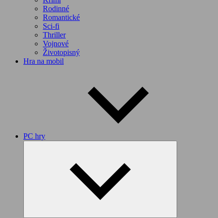
Rodinné
Romantické
Sci-fi
Thriller
Vojnové
Životopisný
Hra na mobil
PC hry
Expand
child
menu