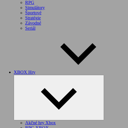
RPG
Simulátory
Športové
Stratégie
Závodné
Seriál
XBOX Hry
Expand
child
menu
Akčné hry Xbox
RPG XBOX