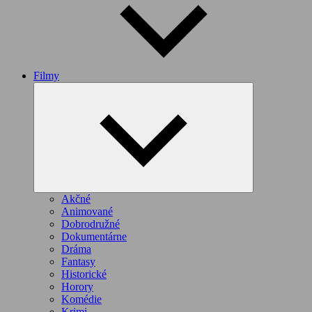
Filmy
Expand
child
menu
Akčné
Animované
Dobrodružné
Dokumentárne
Dráma
Fantasy
Historické
Horory
Komédie
Krimi