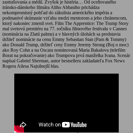
zastrašovania a médií. Zvyšok je história… Od oceňovaného
iránsko-dánskeho filmára Aliho Abbasiho prichádza
nekompromisný pohľad do zákulisia amerického impéria a
podmanivé skúmanie vzťahu medzi mentorom a jeho chránencom,
ktorý nakoniec zmenil svet. Film The Apprentice: The Trump Story
mal svetovú premiéru na 77. ročníku filmového festivalu v Cannes
(nominácia na Zlatú palmu) a v hlavných úlohách sa predstavia
držiteľ nominácie na cenu Emmy Sebastian Stan (Pam & Tommy)
ako Donald Trump, držiteľ ceny Emmy Jeremy Strong (Boj o moc)
ako Roy Cohn a na Oscara nominovaná Maria Bakalova (telefilm
Borat na pokračovanie) ako Trumpova prvá manželka Ivana. Scenár
napísal Gabriel Sherman, autor bestselleru zakladateľa Fox News
Rogera Ailesa Najsilnejší hlas.