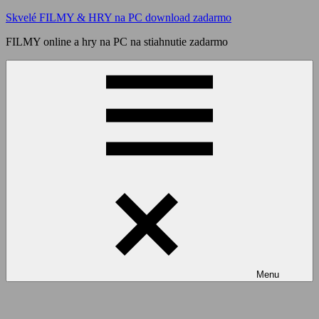
Skip
Skvelé FILMY & HRY na PC download zadarmo
to
FILMY online a hry na PC na stiahnutie zadarmo
content
Menu