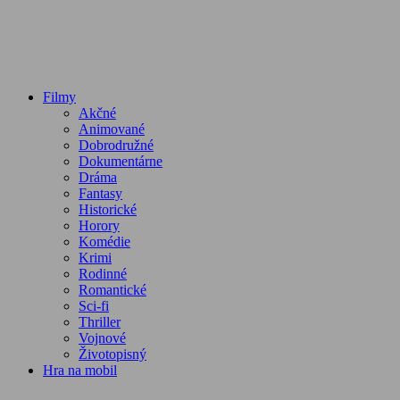
Filmy
Akčné
Animované
Dobrodružné
Dokumentárne
Dráma
Fantasy
Historické
Horory
Komédie
Krimi
Rodinné
Romantické
Sci-fi
Thriller
Vojnové
Životopisný
Hra na mobil