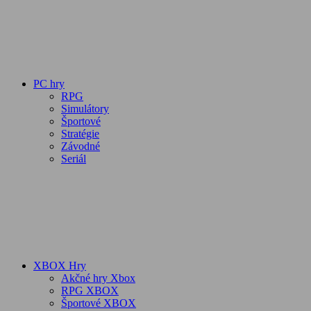
PC hry
RPG
Simulátory
Športové
Stratégie
Závodné
Seriál
XBOX Hry
Akčné hry Xbox
RPG XBOX
Športové XBOX