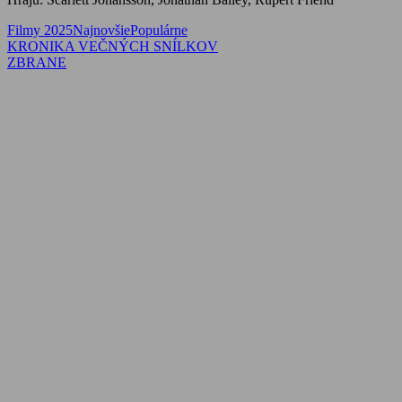
Filmy 2025
Najnovšie
Populárne
Navigácia
Previous
KRONIKA VEČNÝCH SNÍLKOV
Post:
Next
ZBRANE
v
Post:
článku