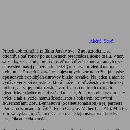
Akčné
,
Sci-fi
Príbeh dobrodružného filmu Jurský svet: Znovuzrodenie sa
odohráva päť rokov po udalostiach predchádzajúceho dielu. Vtedy
sa zdalo, že sa ľudia budú musieť naučiť žiť s dinosaurami, lenže
ekosystém našej planéty ich medzitým znova priviedol na prah
vyhynutia. Posledné z týchto majestátnych tvorov prežívajú v páse
opustených tropických ostrovov blízko rovníka. Na jeden z nich sa
vydáva vedecká expedícia, ktorá môže urobiť zásadný medicínsky
prelom, ak sa jej podarí získať vzorky krvi od troch rôznych
gigantických jašterov. Od začiatku jasné, že to nebude bezstarostný
výlet, a tak si vedci najmú špecialistku s bohatými bojovými
skúsenosťami Zoru Bennettovú (Scarlett Johansson) a jej partnera
Duncana Kincaida (držiteľ dvoch Oscarov Mahershala Ali). Miesto,
kam sa vydávajú, však ukrýva obrovské tajomstvo, na ktoré by
nestačila ani celá armáda.