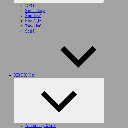
RPG
Simulátory
Športové
Stratégie
Závodné
Seriál
XBOX Hry
Expand
child
menu
Akčné hry Xbox