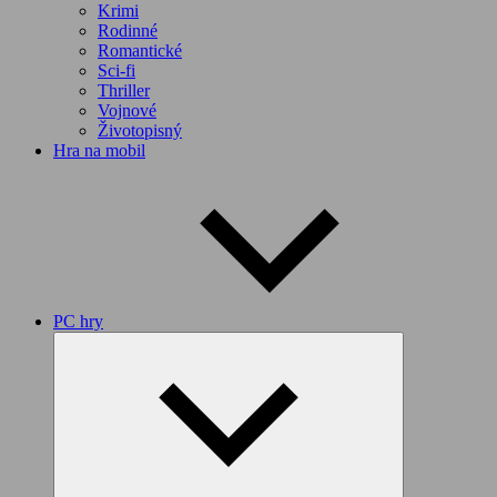
Krimi
Rodinné
Romantické
Sci-fi
Thriller
Vojnové
Životopisný
Hra na mobil
PC hry
Expand
child
menu