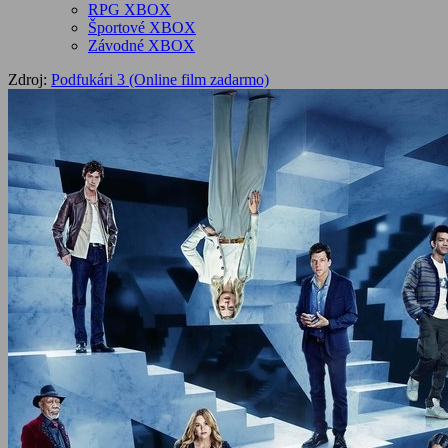
RPG XBOX
Športové XBOX
Závodné XBOX
Zdroj:
Podfukári 3 (Online film zadarmo)