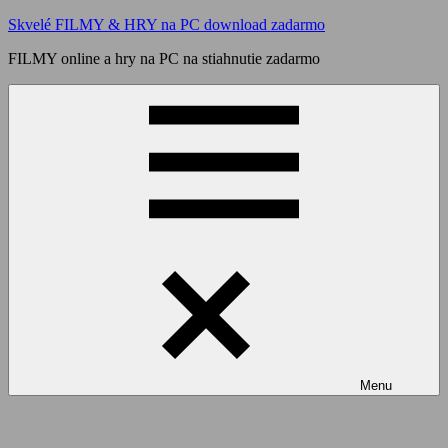
Skip
Skvelé FILMY & HRY na PC download zadarmo
to
FILMY online a hry na PC na stiahnutie zadarmo
content
Menu