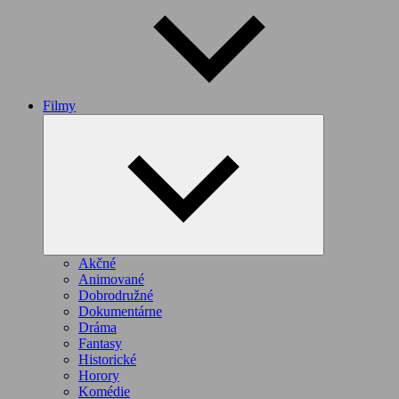
Filmy
Expand
child
menu
Akčné
Animované
Dobrodružné
Dokumentárne
Dráma
Fantasy
Historické
Horory
Komédie