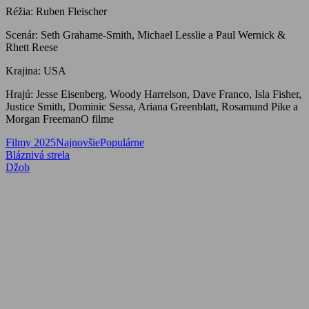
Réžia: Ruben Fleischer
Scenár: Seth Grahame-Smith, Michael Lesslie a Paul Wernick &
Rhett Reese
Krajina: USA
Hrajú: Jesse Eisenberg, Woody Harrelson, Dave Franco, Isla Fisher,
Justice Smith, Dominic Sessa, Ariana Greenblatt, Rosamund Pike a
Morgan FreemanO filme
Filmy 2025
Najnovšie
Populárne
Navigácia
Previous
Bláznivá strela
Post:
Next
Džob
v
Post:
článku