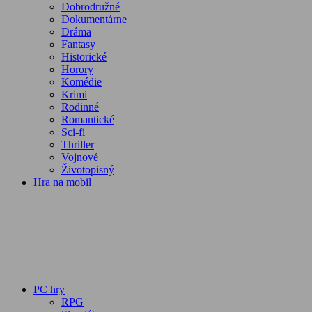
Dobrodružné
Dokumentárne
Dráma
Fantasy
Historické
Horory
Komédie
Krimi
Rodinné
Romantické
Sci-fi
Thriller
Vojnové
Životopisný
Hra na mobil
PC hry
RPG