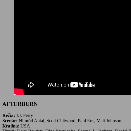
AFTERBURN
Réžia:
J.J. Perry
Scenár:
Nimród Antal, Scott Chitwood, Paul Ens, Matt Johnson
Krajina:
USA