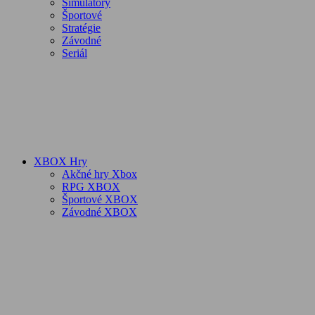
Simulátory
Športové
Stratégie
Závodné
Seriál
XBOX Hry
Akčné hry Xbox
RPG XBOX
Športové XBOX
Závodné XBOX