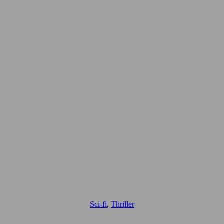
Sci-fi
,
Thriller